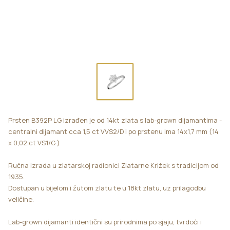
Prsten B392P LG izrađen je od 14kt zlata s lab-grown dijamantima -
centralni dijamant cca 1,5 ct VVS2/D i po prstenu ima 14x1,7 mm (14
x 0,02 ct VS1/G )
Ručna izrada u zlatarskoj radionici Zlatarne Križek s tradicijom od
1935.
Dostupan u bijelom i žutom zlatu te u 18kt zlatu, uz prilagodbu
veličine.
Lab-grown dijamanti identični su prirodnima po sjaju, tvrdoći i