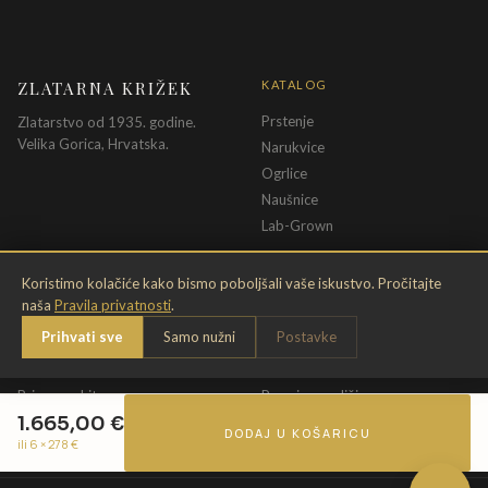
ZLATARNA KRIŽEK
KATALOG
Prstenje
Zlatarstvo od 1935. godine.
Velika Gorica, Hrvatska.
Narukvice
Ogrlice
Naušnice
Lab-Grown
INFORMACIJE
PRAVNE ODREDBE
Koristimo kolačiće kako bismo poboljšali vaše iskustvo. Pročitajte
naša
Pravila privatnosti
.
O nama
Pravila privatnosti
Prihvati sve
Samo nužni
Postavke
Kontakt
Opći uvjeti
Dostava & povrat
Uvjeti povrata
Briga o nakitu
Promjena veličine
1.665,00
€
Jamstvo
Uvjeti poklon bona
DODAJ U KOŠARICU
ili 6 ×
278
€