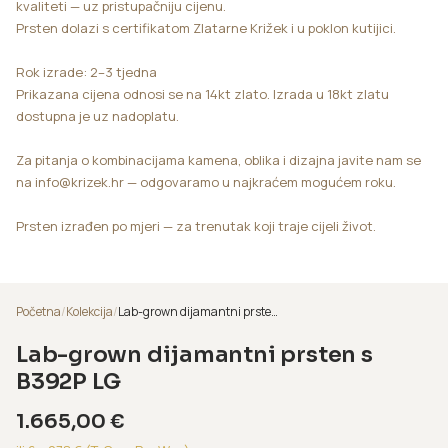
kvaliteti — uz pristupačniju cijenu.
Prsten dolazi s certifikatom Zlatarne Križek i u poklon kutijici.
Rok izrade: 2–3 tjedna
Prikazana cijena odnosi se na 14kt zlato. Izrada u 18kt zlatu
dostupna je uz nadoplatu.
Za pitanja o kombinacijama kamena, oblika i dizajna javite nam se
na info@krizek.hr — odgovaramo u najkraćem mogućem roku.
Prsten izrađen po mjeri — za trenutak koji traje cijeli život.
Početna
/
Kolekcija
/
Lab-grown dijamantni prsten s B392P LG
Lab-grown dijamantni prsten s
B392P LG
1.665,00
€