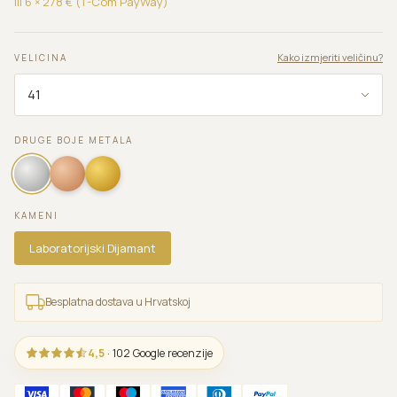
ili 6 ×
278
€ (T-Com PayWay)
Kako izmjeriti veličinu?
VELICINA
DRUGE BOJE METALA
KAMENI
Laboratorijski Dijamant
Besplatna dostava u Hrvatskoj
4,5
· 102 Google recenzije