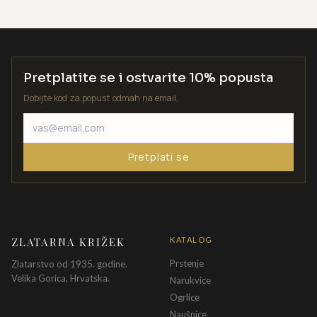
Pretplatite se i ostvarite 10% popusta
Dobijte kod za popust odmah na email.
Pretplati se
ZLATARNA KRIŽEK
KATALOG
Prstenje
Zlatarstvo od 1935. godine.
Velika Gorica, Hrvatska.
Narukvice
Ogrlice
Naušnice