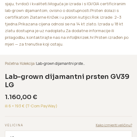
sjaju, tvrdoći i kvaliteti.Moguća je izrada i s IGI/GIA certificiranim
lab-grown dijamantom, ovisno o dostupnosti.Prsten dolazi s
certifikatom Zlatarne Križek i u poklon kutijici.Rok izrade: 2–3
tjedna.Prikazana cijena odnosi se na 14 kt zlato. Izrada u 18 kt
zlatu dostupna je uz nadoplatu.Za dodatne informacije ili
prilagodbu, kontaktirajte nas na info@krizek.hr.Prsten izrađen po
mjeri — za trenutke koji ostaju.
Početna
/
Kolekcija
/
Lab-grown dijamantni prsten GV39 LG
Lab-grown dijamantni prsten GV39
LG
1.160,00
€
ili 6 ×
193
€ (T-Com PayWay)
Kako izmjeriti veličinu?
VELICINA