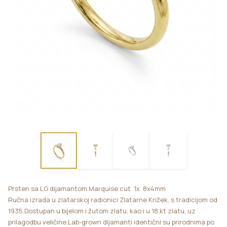
Prsten sa LG dijamantom Marquise cut 1x 8x4mm
Ručna izrada u zlatarskoj radionici Zlatarne Križek, s tradicijom od
1935.Dostupan u bijelom i žutom zlatu, kao i u 18 kt zlatu, uz
prilagodbu veličine.Lab-grown dijamanti identični su prirodnima po