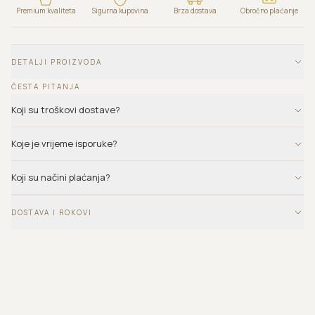
Premium kvaliteta
Sigurna kupovina
Brza dostava
Obročno plaćanje
DETALJI PROIZVODA
ČESTA PITANJA
Koji su troškovi dostave?
Koje je vrijeme isporuke?
Koji su načini plaćanja?
DOSTAVA I ROKOVI