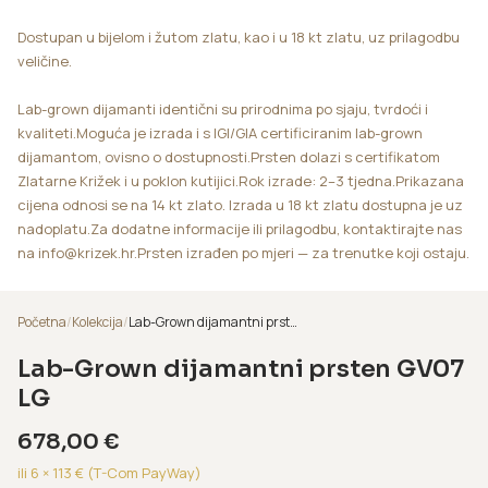
Dostupan u bijelom i žutom zlatu, kao i u 18 kt zlatu, uz prilagodbu
veličine.
Lab-grown dijamanti identični su prirodnima po sjaju, tvrdoći i
kvaliteti.Moguća je izrada i s IGI/GIA certificiranim lab-grown
dijamantom, ovisno o dostupnosti.Prsten dolazi s certifikatom
Zlatarne Križek i u poklon kutijici.Rok izrade: 2–3 tjedna.Prikazana
cijena odnosi se na 14 kt zlato. Izrada u 18 kt zlatu dostupna je uz
nadoplatu.Za dodatne informacije ili prilagodbu, kontaktirajte nas
na info@krizek.hr.Prsten izrađen po mjeri — za trenutke koji ostaju.
Početna
/
Kolekcija
/
Lab-Grown dijamantni prsten GV07 LG
Lab-Grown dijamantni prsten GV07
LG
678,00
€
ili 6 ×
113
€ (T-Com PayWay)