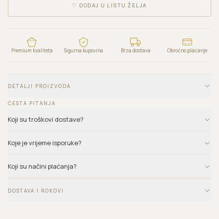
♡
DODAJ U LISTU ŽELJA
Premium kvaliteta
Sigurna kupovina
Brza dostava
Obročno plaćanje
DETALJI PROIZVODA
ČESTA PITANJA
Koji su troškovi dostave?
Koje je vrijeme isporuke?
Koji su načini plaćanja?
DOSTAVA I ROKOVI