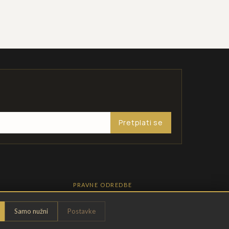
Pretplati se
PRAVNE ODREDBE
Pravila privatnosti
Samo nužni
Postavke
Opći uvjeti
t
Uvjeti povrata