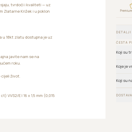
aju, tvrdoći i kvaliteti — uz
Premium 
om Zlatarne Križek i u poklon
DETALJI
a u 18kt zlatu dostupna je uz
ČESTA P
Koji su 
zajna javite nam se na
gućem roku.
Koje je 
ijeli život.
Koji su n
ct) VVS2/E | 16 x 1,5 mm (0,015
DOSTAVA