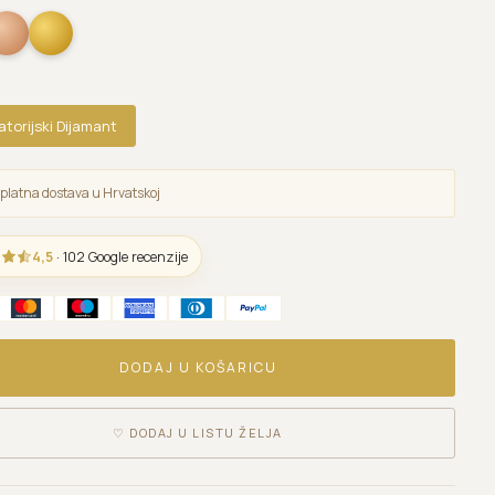
atorijski Dijamant
platna dostava u Hrvatskoj
4,5
· 102 Google recenzije
DODAJ U KOŠARICU
♡
DODAJ U LISTU ŽELJA