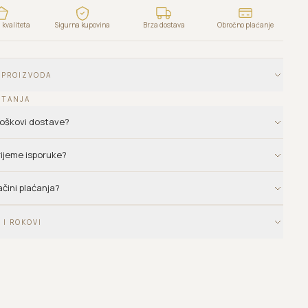
kvaliteta
Sigurna kupovina
Brza dostava
Obročno plaćanje
 PROIZVODA
ITANJA
troškovi dostave?
vrijeme isporuke?
ačini plaćanja?
 I ROKOVI