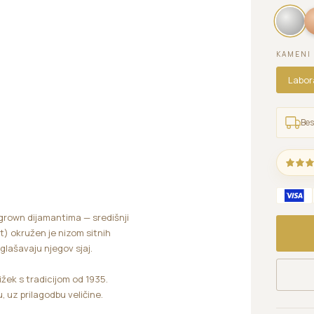
KAMENI
Labor
Bes
-grown dijamantima — središnji
t) okružen je nizom sitnih
lašavaju njegov sjaj.
ižek s tradicijom od 1935.
, uz prilagodbu veličine.