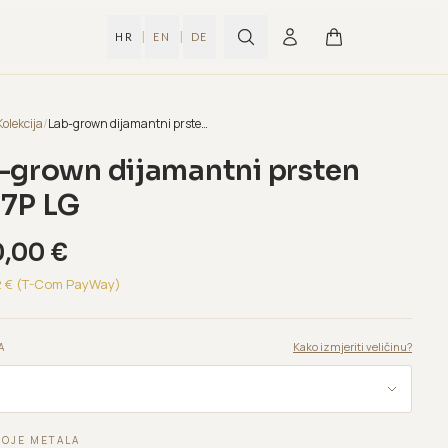
|
|
HR
EN
DE
Kolekcija
/
Lab-grown dijamantni prsten B437P LG
-grown dijamantni prsten
7P LG
0,00
€
2
€ (T-Com PayWay)
Kako izmjeriti veličinu?
A
BOJE METALA