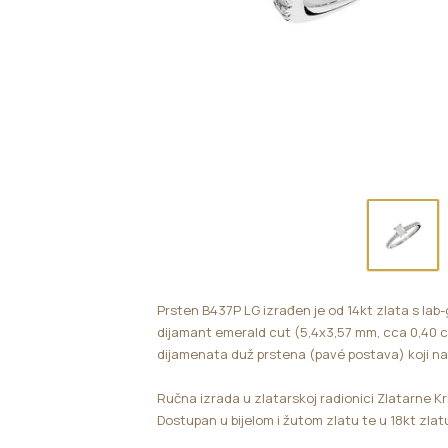
Prsten B437P LG izrađen je od 14kt zlata s lab
dijamant emerald cut (5,4x3,57 mm, cca 0,40 c
dijamenata duž prstena (pavé postava) koji nag
Ručna izrada u zlatarskoj radionici Zlatarne Kr
Dostupan u bijelom i žutom zlatu te u 18kt zlatu