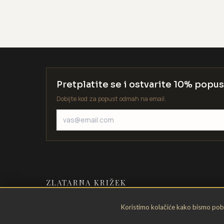
Pretplatite se i ostvarite 10% popus
Dobijte kod za popust odmah na email.
ZLATARNA KRIŽEK
Zlatarstvo od 1935. godine. Velika
Koristimo kolačiće kako bismo pobol
Gorica, Hrvatska.