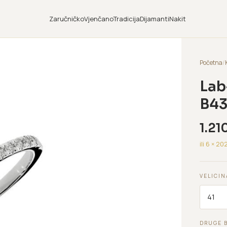
Zaručničko
Vjenčano
Tradicija
Dijamanti
Nakit
Početna
/
Lab
B43
1.21
ili 6 ×
20
VELICIN
DRUGE 