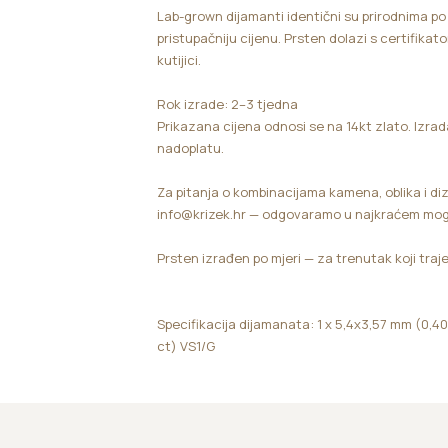
Lab-grown dijamanti identični su prirodnima po sj
pristupačniju cijenu. Prsten dolazi s certifikat
kutijici.
Rok izrade: 2–3 tjedna
Prikazana cijena odnosi se na 14kt zlato. Izrad
nadoplatu.
Za pitanja o kombinacijama kamena, oblika i di
info@krizek.hr — odgovaramo u najkraćem mo
Prsten izrađen po mjeri — za trenutak koji traje c
Specifikacija dijamanata: 1 x 5,4x3,57 mm (0,40 
ct) VS1/G