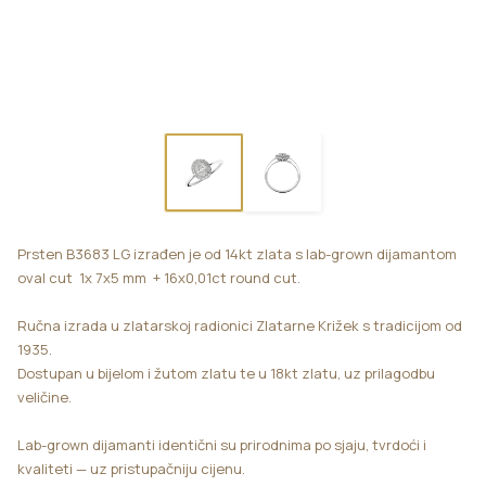
Prsten B3683 LG izrađen je od 14kt zlata s lab-grown dijamantom
oval cut 1x 7x5 mm + 16x0,01ct round cut.
Ručna izrada u zlatarskoj radionici
Zlatarne Križek s tradicijom od
1935.
Dostupan u bijelom i žutom zlatu te u 18kt zlatu, uz prilagodbu
veličine.
Lab-grown dijamanti identični su prirodnima po sjaju, tvrdoći i
kvaliteti — uz pristupačniju cijenu.