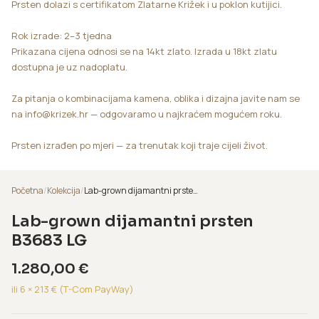
Prsten dolazi s certifikatom Zlatarne Križek i u poklon kutijici.
Rok izrade: 2–3 tjedna
Prikazana cijena odnosi se na 14kt zlato. Izrada u 18kt zlatu
dostupna je uz nadoplatu.
Za pitanja o kombinacijama kamena, oblika i dizajna javite nam se
na info@krizek.hr — odgovaramo u najkraćem mogućem roku.
Prsten izrađen po mjeri — za trenutak koji traje cijeli život.
Početna
/
Kolekcija
/
Lab-grown dijamantni prsten B3683 LG
Lab-grown dijamantni prsten
B3683 LG
1.280,00
€
ili 6 ×
213
€ (T-Com PayWay)