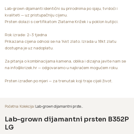
Lab-grown dijamanti identični su prirodnima po sjaju, tvrdoći i
kvaliteti — uz pristupačniju cijenu.
Prsten dolazi s certifikatom Zlatarne Križek i u poklon kutijici.
Rok izrade: 2–3 tjedna
Prikazana cijena odnosi se na 14kt zlato. Izrada u 18kt zlatu
dostupna je uz nadoplatu.
Za pitanja o kombinacijama kamena, oblika i dizajna javite nam se
na info@krizek.hr — odgovaramo u najkraćem mogućem roku.
Prsten izrađen po mjeri — za trenutak koji traje cijeli život.
Početna
/
Kolekcija
/
Lab-grown dijamantni prsten B352P LG
Lab-grown dijamantni prsten B352P
LG