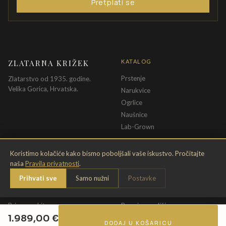
Pretplati se
ZLATARNA KRIŽEK
KATALOG
Prstenje
Zlatarstvo od 1935. godine.
Velika Gorica, Hrvatska.
Narukvice
Ogrlice
Naušnice
Lab-Grown
INFORMACIJE
PRAVNE ODREDBE
Koristimo kolačiće kako bismo poboljšali vaše iskustvo. Pročitajte
naša
Pravila privatnosti
.
O nama
Pravila privatnosti
Prihvati sve
Samo nužni
Postavke
Kontakt
Opći uvjeti
Dostava & povrat
Uvjeti povrata
Briga o nakitu
Promjena veličine
1.989,00
€
Jamstvo
Uvjeti poklon bona
DODAJ U KOŠARICU