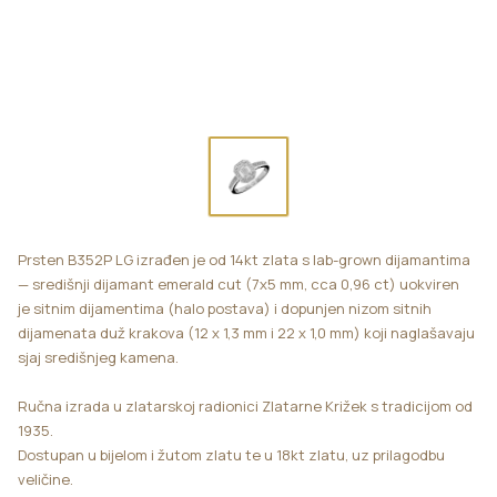
Prsten B352P LG izrađen je od 14kt zlata s lab-grown dijamantima
— središnji dijamant emerald cut (7x5 mm, cca 0,96 ct) uokviren
je sitnim dijamentima (halo postava) i dopunjen nizom sitnih
dijamenata duž krakova (12 x 1,3 mm i 22 x 1,0 mm) koji naglašavaju
sjaj središnjeg kamena.
Ručna izrada u zlatarskoj radionici Zlatarne Križek s tradicijom od
1935.
Dostupan u bijelom i žutom zlatu te u 18kt zlatu, uz prilagodbu
veličine.