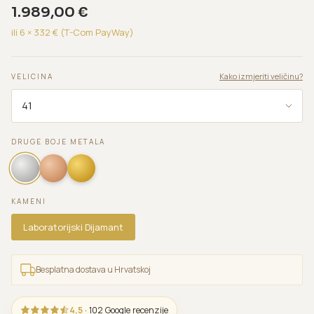
1.989,00
€
ili 6 ×
332
€ (T-Com PayWay)
Kako izmjeriti veličinu?
VELICINA
DRUGE BOJE METALA
KAMENI
Laboratorijski Dijamant
Besplatna dostava u Hrvatskoj
4,5
· 102 Google recenzije