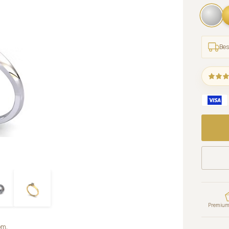
Bes
Premium 
om.