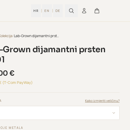
|
|
HR
EN
DE
Kolekcija
/
Lab-Grown dijamantni prsten B201
-Grown dijamantni prsten
1
,00
€
€ (T-Com PayWay)
Kako izmjeriti veličinu?
A
BOJE METALA