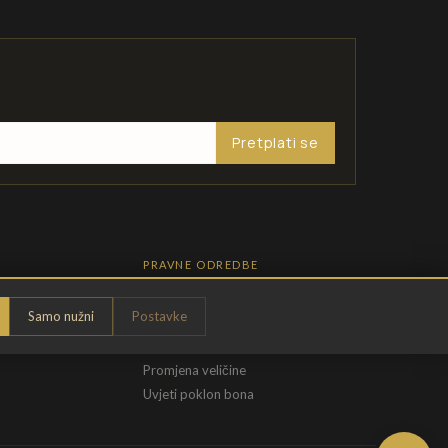
Pretplati se
PRAVNE ODREDBE
Pravila privatnosti
Samo nužni
Postavke
Opći uvjeti
t
Uvjeti povrata
Promjena veličine
Uvjeti poklon bona