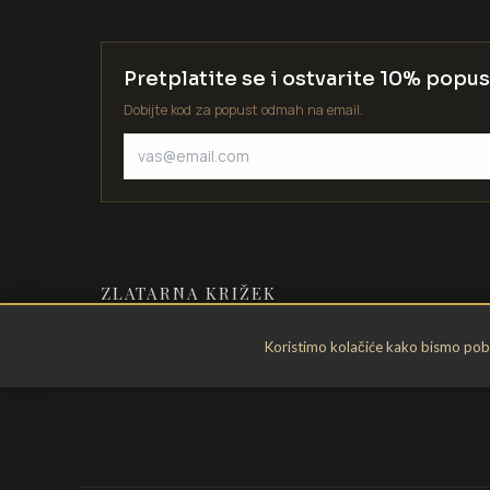
Pretplatite se i ostvarite 10% popus
Dobijte kod za popust odmah na email.
ZLATARNA KRIŽEK
Zlatarstvo od 1935. godine. Velika
Koristimo kolačiće kako bismo pobol
Gorica, Hrvatska.