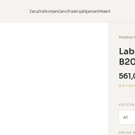
Zaručničko
Vjenčano
Tradicija
Dijamanti
Nakit
Početna
/
Lab
B20
561
ili 6 ×
94
VELICIN
DRUGE 