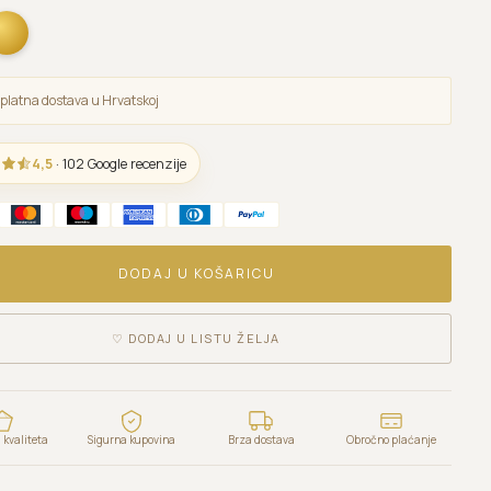
platna dostava u Hrvatskoj
4,5
· 102 Google recenzije
DODAJ U KOŠARICU
♡
DODAJ U LISTU ŽELJA
kvaliteta
Sigurna kupovina
Brza dostava
Obročno plaćanje