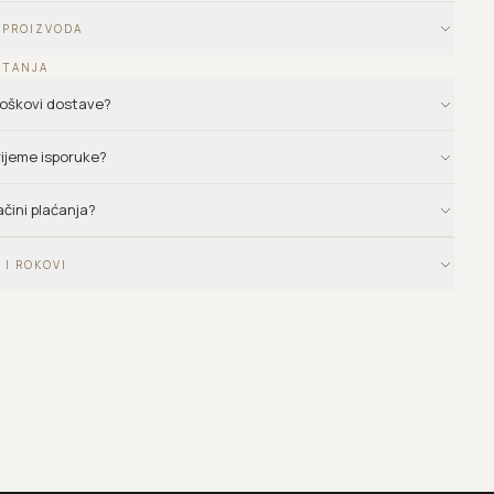
 PROIZVODA
ITANJA
troškovi dostave?
vrijeme isporuke?
ačini plaćanja?
 I ROKOVI