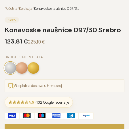
Početna
/
Kolekcija
/
Konavoske naušnice D97/30 Srebro
−
45
%
Konavoske naušnice D97/30 Srebro
123,81
€
225,10
€
DRUGE BOJE METALA
Besplatna dostava u Hrvatskoj
4,5
· 102 Google recenzije