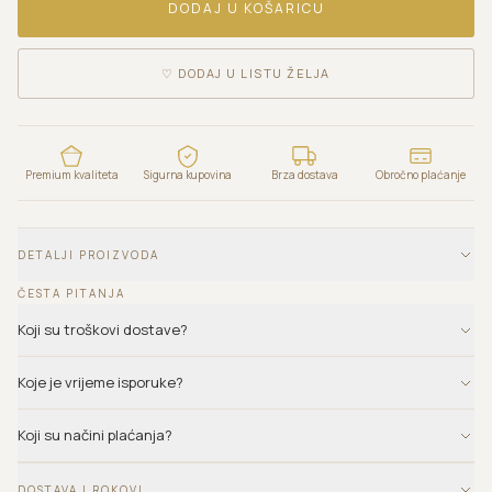
DODAJ U KOŠARICU
♡
DODAJ U LISTU ŽELJA
Premium kvaliteta
Sigurna kupovina
Brza dostava
Obročno plaćanje
DETALJI PROIZVODA
ČESTA PITANJA
Koji su troškovi dostave?
Koje je vrijeme isporuke?
Koji su načini plaćanja?
DOSTAVA I ROKOVI