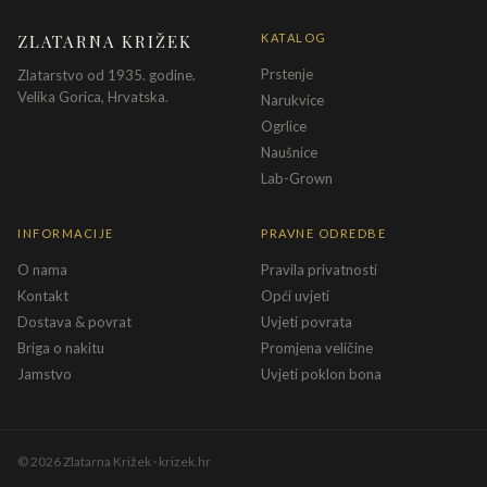
ZLATARNA KRIŽEK
KATALOG
Prstenje
Zlatarstvo od 1935. godine.
Velika Gorica, Hrvatska.
Narukvice
Ogrlice
Naušnice
Lab-Grown
INFORMACIJE
PRAVNE ODREDBE
O nama
Pravila privatnosti
Kontakt
Opći uvjeti
Dostava & povrat
Uvjeti povrata
Briga o nakitu
Promjena veličine
Jamstvo
Uvjeti poklon bona
©
2026
Zlatarna Križek · krizek.hr