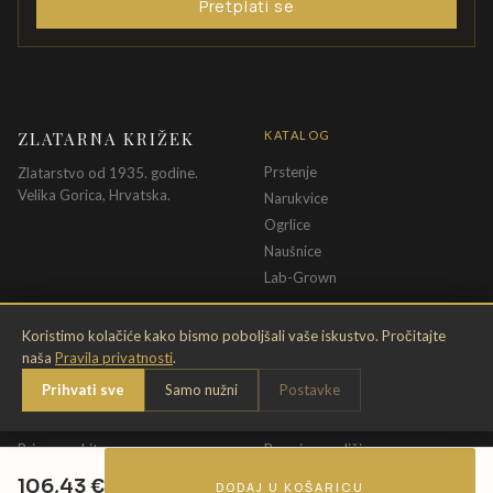
Pretplati se
ZLATARNA KRIŽEK
KATALOG
Prstenje
Zlatarstvo od 1935. godine.
Velika Gorica, Hrvatska.
Narukvice
Ogrlice
Naušnice
Lab-Grown
INFORMACIJE
PRAVNE ODREDBE
Koristimo kolačiće kako bismo poboljšali vaše iskustvo. Pročitajte
naša
Pravila privatnosti
.
O nama
Pravila privatnosti
Prihvati sve
Samo nužni
Postavke
Kontakt
Opći uvjeti
Dostava & povrat
Uvjeti povrata
Briga o nakitu
Promjena veličine
Jamstvo
Uvjeti poklon bona
106,43
€
DODAJ U KOŠARICU