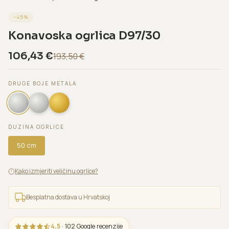
−
45
%
Konavoska ogrlica D97/30
106,43
€
193,50
€
DRUGE BOJE METALA
DUZINA OGRLICE
50 cm
Kako izmjeriti veličinu ogrlice?
Besplatna dostava u Hrvatskoj
4,5
· 102 Google recenzije