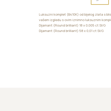
Luksuzni komplet (B410K) od bijelog zlata s bli
vašem izgledu s ovim iznimno luksuznim komp
Dijamant (Round brilliant) 18 x 0,005 ct SI/G
Dijamant (Round brilliant) 58 x 0,01 ct SI/G