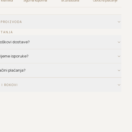
kvaliteta
Sigurna kupovina
Brza dostava
Obročno plaćanje
 PROIZVODA
ITANJA
troškovi dostave?
vrijeme isporuke?
ačini plaćanja?
 I ROKOVI