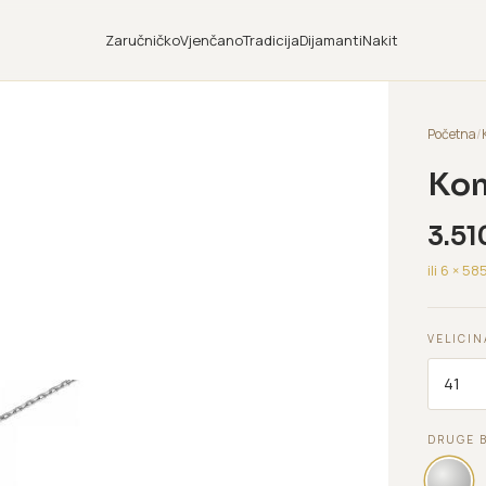
Zaručničko
Vjenčano
Tradicija
Dijamanti
Nakit
Početna
/
Kom
3.51
ili 6 ×
58
VELICIN
DRUGE 