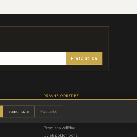
Pretplati se
PRAVNE ODREDBE
Pravila privatnosti
Samo nužni
Postavke
Opći uvjeti
t
Uvjeti povrata
Promjena veličine
Uvjeti poklon bona