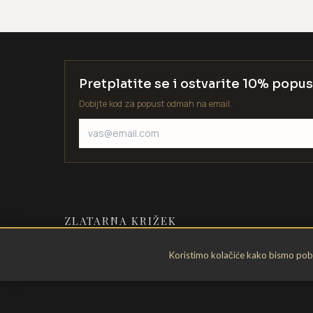
Pretplatite se i ostvarite 10% popus
Dobijte kod za popust odmah na email.
ZLATARNA KRIŽEK
Zlatarstvo od 1935. godine. Velika
Koristimo kolačiće kako bismo pobol
Gorica, Hrvatska.