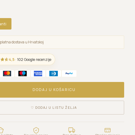
anti
platna dostava u Hrvatskoj
4,5
· 102 Google recenzije
DODAJ U KOŠARICU
♡
DODAJ U LISTU ŽELJA