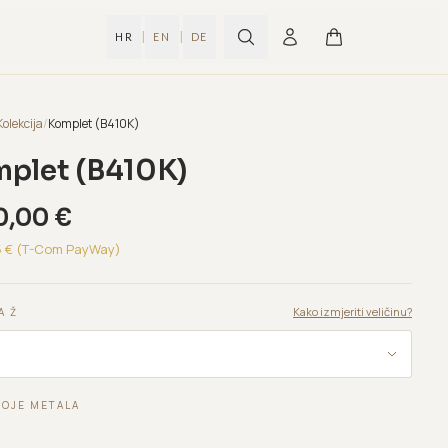
|
|
HR
EN
DE
Kolekcija
/
Komplet (B410K)
plet (B410K)
0,00
€
5
€ (T-Com PayWay)
Kako izmjeriti veličinu?
A Ž
BOJE METALA