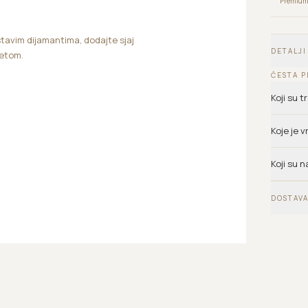
Premium 
stavim dijamantima, dodajte sjaj
DETALJI
letom.
ČESTA P
Koji su 
Koje je 
Koji su n
DOSTAVA