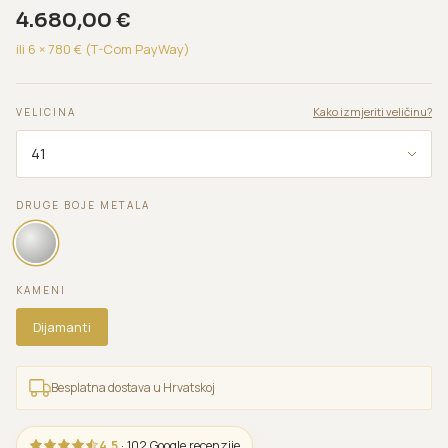
4.680,00
€
ili 6 ×
780
€ (T-Com PayWay)
Kako izmjeriti veličinu?
VELICINA
DRUGE BOJE METALA
KAMENI
Dijamanti
Besplatna dostava u Hrvatskoj
4,5
· 102 Google recenzije