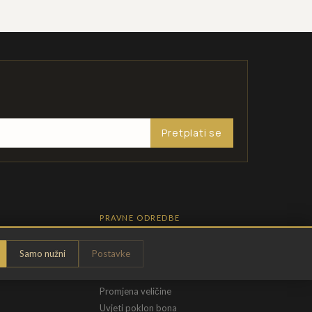
Pretplati se
PRAVNE ODREDBE
Pravila privatnosti
Samo nužni
Postavke
Opći uvjeti
t
Uvjeti povrata
Promjena veličine
Uvjeti poklon bona