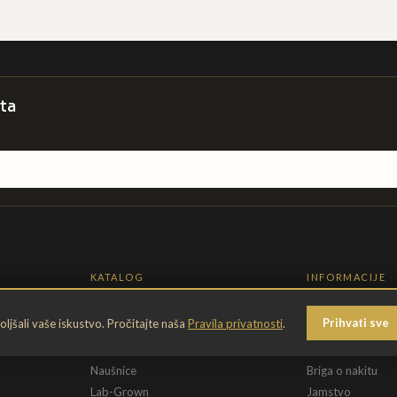
ta
KATALOG
INFORMACIJE
Prstenje
O nama
Prihvati sve
jšali vaše iskustvo. Pročitajte naša
Pravila privatnosti
.
Narukvice
Kontakt
Ogrlice
Dostava & povra
Naušnice
Briga o nakitu
Lab-Grown
Jamstvo