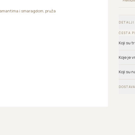
Premium 
ijamantima i smaragdom, pruža
DETALJI
ČESTA P
Koji su 
Koje je 
Koji su n
DOSTAVA