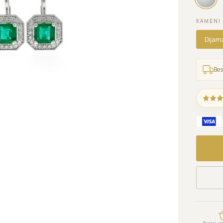
KAMENI
Dijam
Bes