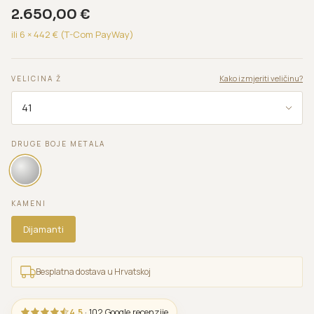
2.650,00
€
ili 6 ×
442
€ (T-Com PayWay)
Kako izmjeriti veličinu?
VELICINA Ž
DRUGE BOJE METALA
KAMENI
Dijamanti
Besplatna dostava u Hrvatskoj
4,5
· 102 Google recenzije