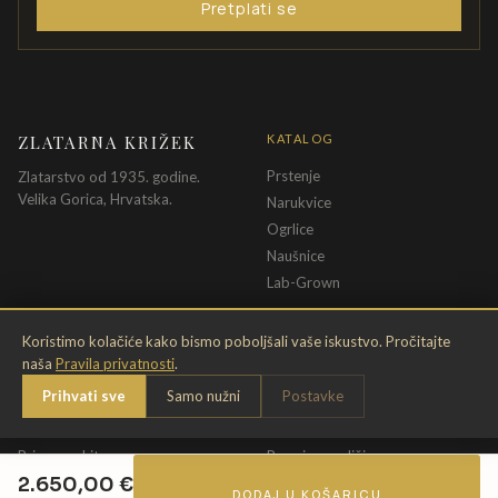
Pretplati se
ZLATARNA KRIŽEK
KATALOG
Prstenje
Zlatarstvo od 1935. godine.
Velika Gorica, Hrvatska.
Narukvice
Ogrlice
Naušnice
Lab-Grown
INFORMACIJE
PRAVNE ODREDBE
Koristimo kolačiće kako bismo poboljšali vaše iskustvo. Pročitajte
naša
Pravila privatnosti
.
O nama
Pravila privatnosti
Prihvati sve
Samo nužni
Postavke
Kontakt
Opći uvjeti
Dostava & povrat
Uvjeti povrata
Briga o nakitu
Promjena veličine
2.650,00
€
Jamstvo
Uvjeti poklon bona
DODAJ U KOŠARICU