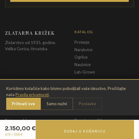
ZLATARNA KRIŽEK
KATALOG
Prstenje
Zlatarstvo od 1935. godine.
Velika Gorica, Hrvatska.
Narukvice
Ogrlice
Naušnice
Lab-Grown
INFORMACIJE
PRAVNE ODREDBE
Koristimo kolačiće kako bismo poboljšali vaše iskustvo. Pročitajte
naša
Pravila privatnosti
.
O nama
Pravila privatnosti
Prihvati sve
Samo nužni
Postavke
Kontakt
Opći uvjeti
Dostava & povrat
Uvjeti povrata
Briga o nakitu
Promjena veličine
2.150,00
€
Jamstvo
Uvjeti poklon bona
DODAJ U KOŠARICU
ili 6 ×
358
€