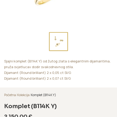
Sjajni komplet (B114K Y) od žutog zlata s elegantnim dijamantima,
pruža svjetlucav dodir svakodnevnog stila.
Dijamant (Round brilliant) 2 x 0,05 ct SI/G
Dijamant (Round brilliant) 2 x 0,07 ct SI/G
Početna
/
Kolekcija
/
Komplet (B114K Y)
Komplet (B114K Y)
2.150,00
€