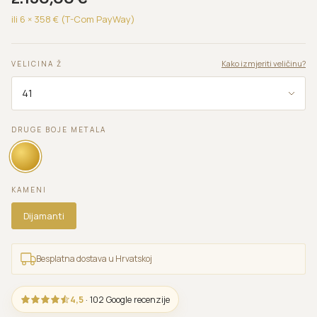
ili 6 ×
358
€ (T-Com PayWay)
Kako izmjeriti veličinu?
VELICINA Ž
DRUGE BOJE METALA
KAMENI
Dijamanti
Besplatna dostava u Hrvatskoj
4,5
· 102 Google recenzije