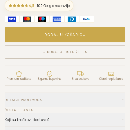
4,5
· 102 Google recenzije
DODAJ U KOŠARICU
♡
DODAJ U LISTU ŽELJA
Premium kvaliteta
Sigurna kupovina
Brza dostava
Obročno plaćanje
DETALJI PROIZVODA
ČESTA PITANJA
Koji su troškovi dostave?