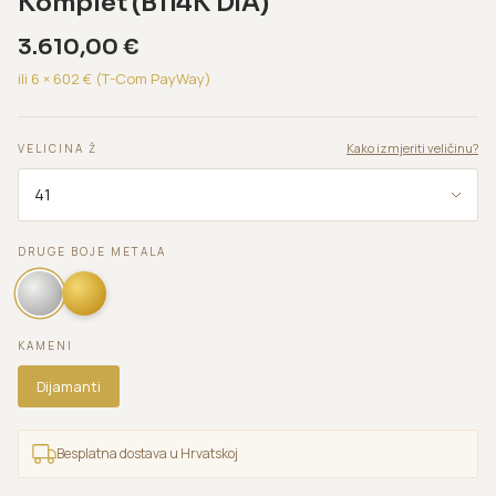
Komplet (B114K DIA)
3.610,00
€
ili 6 ×
602
€ (T-Com PayWay)
Kako izmjeriti veličinu?
VELICINA Ž
DRUGE BOJE METALA
KAMENI
Dijamanti
Besplatna dostava u Hrvatskoj