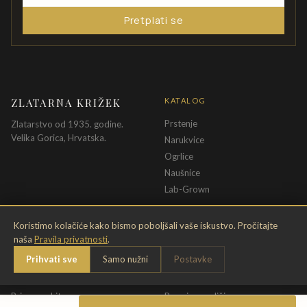
Pretplati se
ZLATARNA KRIŽEK
KATALOG
Prstenje
Zlatarstvo od 1935. godine.
Velika Gorica, Hrvatska.
Narukvice
Ogrlice
Naušnice
Lab-Grown
INFORMACIJE
PRAVNE ODREDBE
Koristimo kolačiće kako bismo poboljšali vaše iskustvo. Pročitajte
naša
Pravila privatnosti
.
O nama
Pravila privatnosti
Prihvati sve
Samo nužni
Postavke
Kontakt
Opći uvjeti
Dostava & povrat
Uvjeti povrata
Briga o nakitu
Promjena veličine