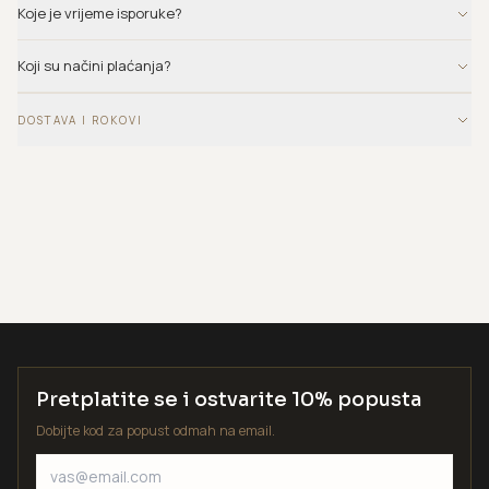
Koje je vrijeme isporuke?
Koji su načini plaćanja?
DOSTAVA I ROKOVI
Pretplatite se i ostvarite 10% popusta
Dobijte kod za popust odmah na email.