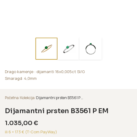
Drago kamenje : dijamanti 16x0,005ct SI/G
Smaragd: 4,0mm
Početna
/
Kolekcija
/
Dijamantni prsten B3561 P EM
Dijamantni prsten B3561 P EM
1.035,00
€
ili 6 ×
173
€ (T-Com PayWay)