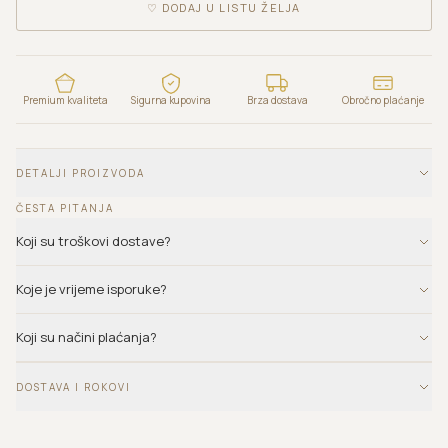
♡
DODAJ U LISTU ŽELJA
Premium kvaliteta
Sigurna kupovina
Brza dostava
Obročno plaćanje
DETALJI PROIZVODA
ČESTA PITANJA
Koji su troškovi dostave?
Koje je vrijeme isporuke?
Koji su načini plaćanja?
DOSTAVA I ROKOVI