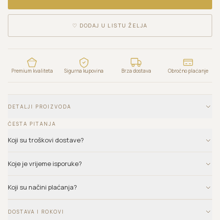
♡
DODAJ U LISTU ŽELJA
Premium kvaliteta
Sigurna kupovina
Brza dostava
Obročno plaćanje
DETALJI PROIZVODA
ČESTA PITANJA
Koji su troškovi dostave?
Koje je vrijeme isporuke?
Koji su načini plaćanja?
DOSTAVA I ROKOVI