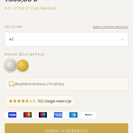
ili 6 ×
275
€ (T-Com PayWay)
Kako izmjeriti veličinu?
VELICINA
DRUGE BOJE METALA
Besplatna dostava u Hrvatskoj
4,5
· 102 Google recenzije
DODAJ U KOŠARICU