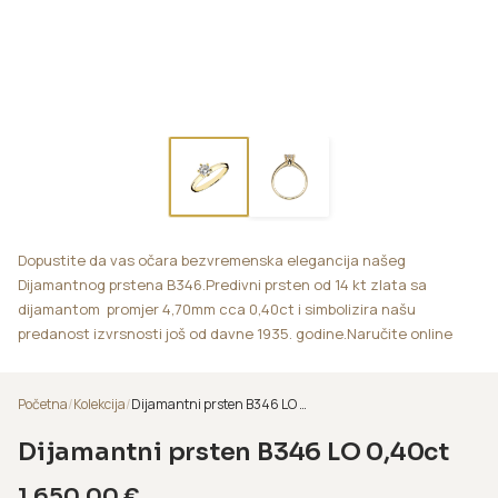
Dopustite da vas očara bezvremenska elegancija našeg
Dijamantnog prstena B346.Predivni prsten od 14 kt zlata sa
dijamantom promjer 4,70mm cca 0,40ct i simbolizira našu
predanost izvrsnosti još od davne 1935. godine.Naručite online
Početna
/
Kolekcija
/
Dijamantni prsten B346 LO 0,40ct
Dijamantni prsten B346 LO 0,40ct
1.650,00
€