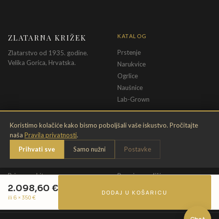
ZLATARNA KRIŽEK
KATALOG
Prstenje
Zlatarstvo od 1935. godine.
Velika Gorica, Hrvatska.
Narukvice
Ogrlice
Naušnice
Lab-Grown
INFORMACIJE
PRAVNE ODREDBE
Koristimo kolačiće kako bismo poboljšali vaše iskustvo. Pročitajte
naša
Pravila privatnosti
.
O nama
Pravila privatnosti
Prihvati sve
Samo nužni
Postavke
Kontakt
Opći uvjeti
Dostava & povrat
Uvjeti povrata
Briga o nakitu
Promjena veličine
2.098,60
€
Jamstvo
Uvjeti poklon bona
DODAJ U KOŠARICU
ili 6 ×
350
€