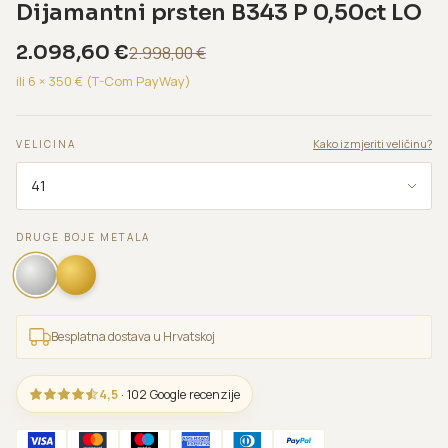
Dijamantni prsten B343 P 0,50ct LO
2.098,60
€
2.998,00
€
ili 6 ×
350
€ (T-Com PayWay)
Kako izmjeriti veličinu?
VELICINA
DRUGE BOJE METALA
Besplatna dostava u Hrvatskoj
4,5
· 102 Google recenzije