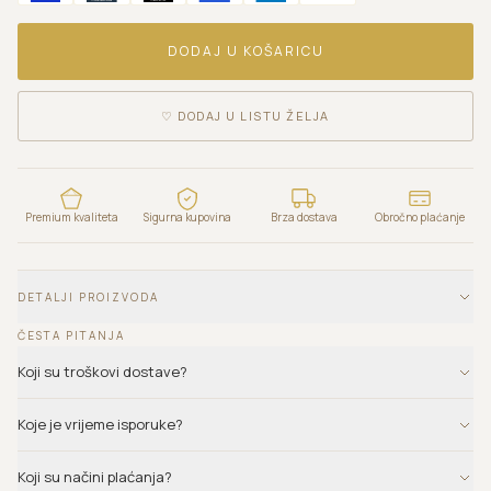
DODAJ U KOŠARICU
♡
DODAJ U LISTU ŽELJA
Premium kvaliteta
Sigurna kupovina
Brza dostava
Obročno plaćanje
DETALJI PROIZVODA
ČESTA PITANJA
Koji su troškovi dostave?
Koje je vrijeme isporuke?
Koji su načini plaćanja?