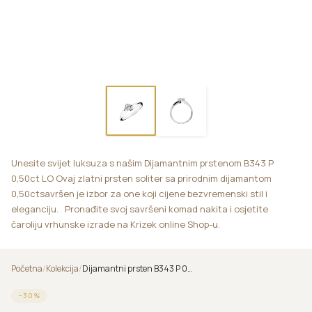
Unesite svijet luksuza s našim Dijamantnim prstenom B343 P
0,50ct LO Ovaj zlatni prsten soliter sa prirodnim dijamantom
0,50ctsavršen je izbor za one koji cijene bezvremenski stil i
eleganciju. Pronađite svoj savršeni komad nakita i osjetite
čaroliju vrhunske izrade na Krizek online Shop-u.
Početna
/
Kolekcija
/
Dijamantni prsten B343 P 0,50ct LO
−
30
%