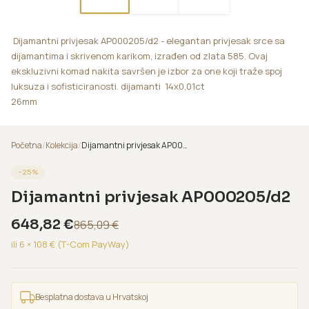
Dijamantni privjesak AP000205/d2 - elegantan privjesak srce sa
dijamantima i skrivenom karikom, izrađen od zlata 585. Ovaj
ekskluzivni komad nakita savršen je izbor za one koji traže spoj
luksuza i sofisticiranosti. dijamanti 14x0,01ct
26mm
Početna
/
Kolekcija
/
Dijamantni privjesak AP000205/d2
−
25
%
Dijamantni privjesak AP000205/d2
648,82
€
865,09
€
ili 6 ×
108
€ (T-Com PayWay)
Besplatna dostava u Hrvatskoj