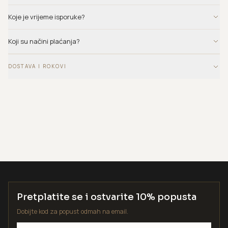
Koje je vrijeme isporuke?
Koji su načini plaćanja?
DOSTAVA I ROKOVI
Pretplatite se i ostvarite 10% popusta
Dobijte kod za popust odmah na email.