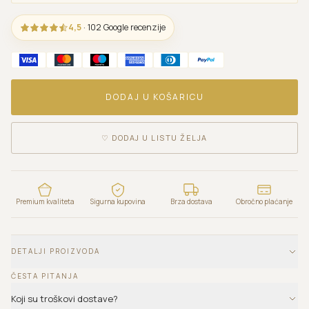
4,5
· 102 Google recenzije
DODAJ U KOŠARICU
♡
DODAJ U LISTU ŽELJA
Premium kvaliteta
Sigurna kupovina
Brza dostava
Obročno plaćanje
DETALJI PROIZVODA
ČESTA PITANJA
Koji su troškovi dostave?