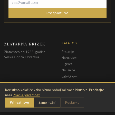
Pretplati se
ZLATARNA KRIŽEK
KATALOG
Prstenje
Zlatarstvo od 1935. godine.
Velika Gorica, Hrvatska.
Narukvice
Ogrlice
Naušnice
Lab-Grown
INFORMACIJE
PRAVNE ODREDBE
Koristimo kolačiće kako bismo poboljšali vaše iskustvo. Pročitajte
naša
Pravila privatnosti
.
O nama
Pravila privatnosti
Prihvati sve
Samo nužni
Postavke
Kontakt
Opći uvjeti
Dostava & povrat
Uvjeti povrata