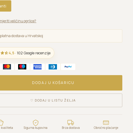
anti
mjeriti veličinu ogrlice?
platna dostava u Hrvatskoj
4,5
· 102 Google recenzije
DODAJ U KOŠARICU
♡
DODAJ U LISTU ŽELJA
kvaliteta
Sigurna kupovina
Brza dostava
Obročno plaćanje