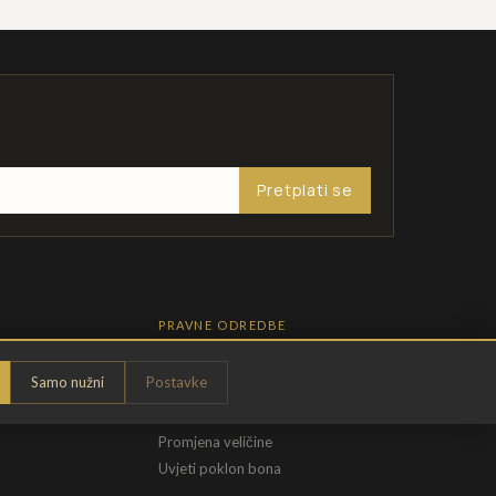
Pretplati se
PRAVNE ODREDBE
Pravila privatnosti
Samo nužni
Postavke
Opći uvjeti
t
Uvjeti povrata
Promjena veličine
Uvjeti poklon bona