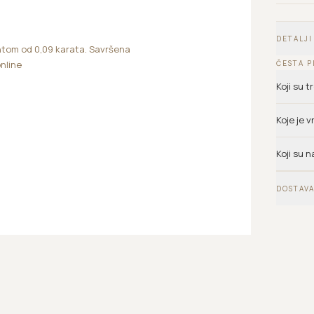
DETALJI
ntom od 0,09 karata. Savršena
ČESTA P
online
Koji su 
Koje je 
Koji su n
DOSTAVA