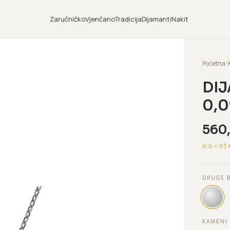
Zaručničko
Vjenčano
Tradicija
Dijamanti
Nakit
Početna
/
DIJ
0,0
560
ili 6 ×
93
DRUGE 
KAMENI