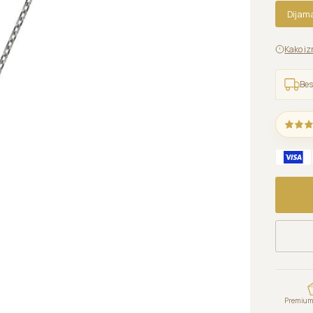
Dijam
Kako iz
Bes
Premium 