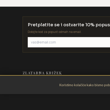
Pretplatite se i ostvarite 10% popus
Dobijte kod za popust odmah na email.
ZLATARNA KRIŽEK
Zlatarstvo od 1935. godine. Velika
Koristimo kolačiće kako bismo pobol
Gorica, Hrvatska.