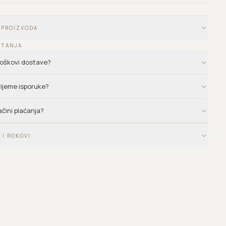
 PROIZVODA
ITANJA
troškovi dostave?
vrijeme isporuke?
ačini plaćanja?
 I ROKOVI