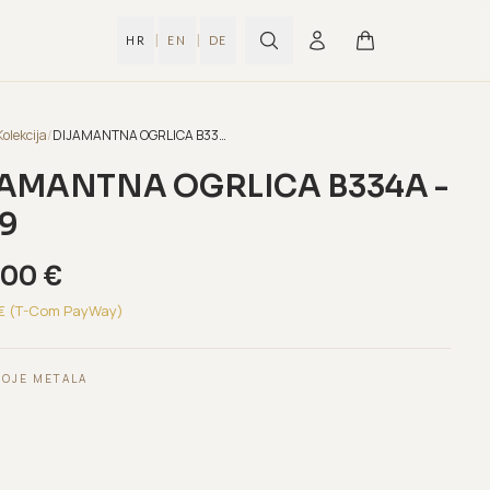
|
|
HR
EN
DE
Kolekcija
/
DIJAMANTNA OGRLICA B334A - 0,09
AMANTNA OGRLICA B334A -
9
,00
€
€ (T-Com PayWay)
BOJE METALA