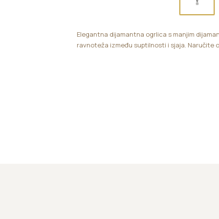
Elegantna dijamantna ogrlica s manjim dijama
ravnoteža između suptilnosti i sjaja. Naručite 