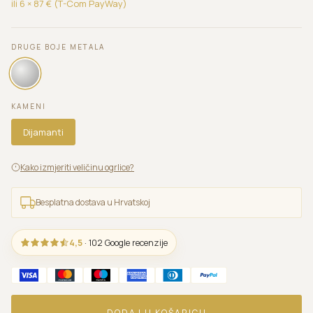
ili 6 ×
87
€ (T-Com PayWay)
DRUGE BOJE METALA
KAMENI
Dijamanti
Kako izmjeriti veličinu ogrlice?
Besplatna dostava u Hrvatskoj
4,5
· 102 Google recenzije
DODAJ U KOŠARICU