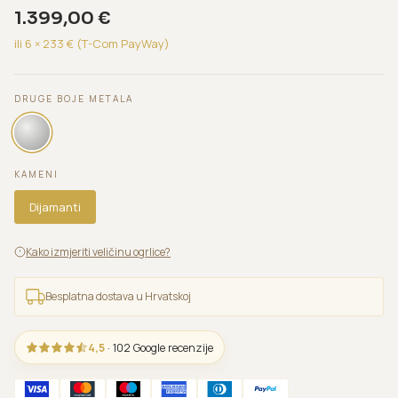
1.399,00
€
ili 6 ×
233
€ (T-Com PayWay)
DRUGE BOJE METALA
KAMENI
Dijamanti
Kako izmjeriti veličinu ogrlice?
Besplatna dostava u Hrvatskoj
4,5
· 102 Google recenzije