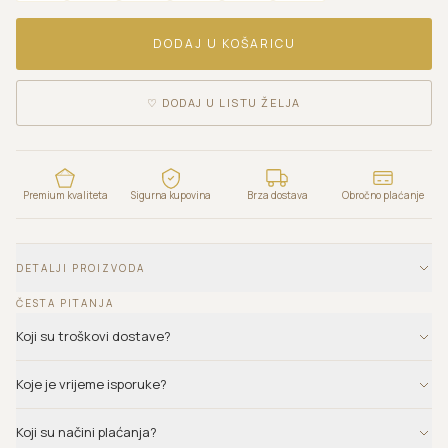
DODAJ U KOŠARICU
♡
DODAJ U LISTU ŽELJA
Premium kvaliteta
Sigurna kupovina
Brza dostava
Obročno plaćanje
DETALJI PROIZVODA
ČESTA PITANJA
Koji su troškovi dostave?
Koje je vrijeme isporuke?
Koji su načini plaćanja?