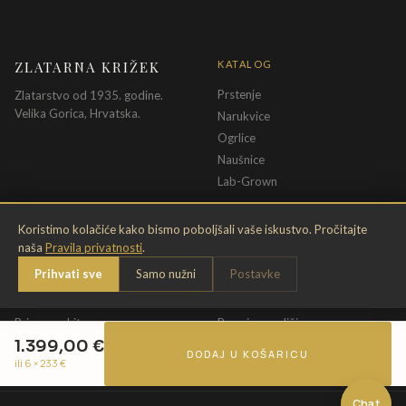
ZLATARNA KRIŽEK
KATALOG
Prstenje
Zlatarstvo od 1935. godine.
Velika Gorica, Hrvatska.
Narukvice
Ogrlice
Naušnice
Lab-Grown
INFORMACIJE
PRAVNE ODREDBE
Koristimo kolačiće kako bismo poboljšali vaše iskustvo. Pročitajte
naša
Pravila privatnosti
.
O nama
Pravila privatnosti
Prihvati sve
Samo nužni
Postavke
Kontakt
Opći uvjeti
Dostava & povrat
Uvjeti povrata
Briga o nakitu
Promjena veličine
1.399,00
€
Jamstvo
Uvjeti poklon bona
DODAJ U KOŠARICU
ili 6 ×
233
€
Chat