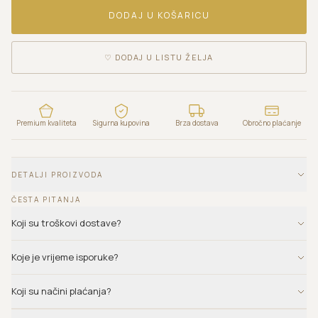
DODAJ U KOŠARICU
♡
DODAJ U LISTU ŽELJA
Premium kvaliteta
Sigurna kupovina
Brza dostava
Obročno plaćanje
DETALJI PROIZVODA
ČESTA PITANJA
Koji su troškovi dostave?
Koje je vrijeme isporuke?
Koji su načini plaćanja?