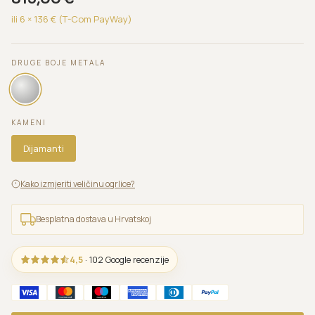
ili 6 ×
136
€ (T-Com PayWay)
DRUGE BOJE METALA
KAMENI
Dijamanti
Kako izmjeriti veličinu ogrlice?
Besplatna dostava u Hrvatskoj
4,5
· 102 Google recenzije