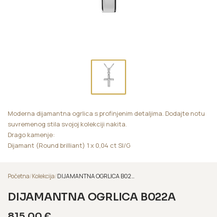
Moderna dijamantna ogrlica s profinjenim detaljima. Dodajte notu
suvremenog stila svojoj kolekciji nakita.
Drago kamenje:
Dijamant (Round brilliant) 1 x 0,04 ct SI/G
Početna
/
Kolekcija
/
DIJAMANTNA OGRLICA B022A
DIJAMANTNA OGRLICA B022A
815,00
€