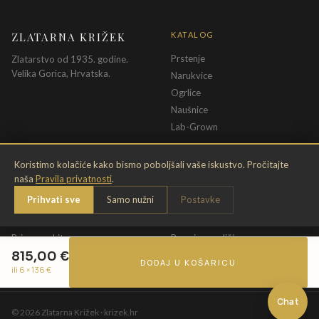
ZLATARNA KRIŽEK
KATALOG
Prstenje
Zlatarstvo od 1935. godine.
Velika Gorica, Hrvatska.
Narukvice
Ogrlice
Naušnice
Lab-Grown
INFORMACIJE
PRAVNE ODREDBE
Koristimo kolačiće kako bismo poboljšali vaše iskustvo. Pročitajte
naša
Pravila privatnosti
.
O nama
Pravila privatnosti
Prihvati sve
Samo nužni
Postavke
Kontakt
Opći uvjeti
Dostava & povrat
Uvjeti povrata
Briga o nakitu
Promjena veličine
815,00
€
Jamstvo
Uvjeti poklon bona
DODAJ U KOŠARICU
ili 6 ×
136
€
Chat
©
2026
Zlatarna Križek · krizek.hr