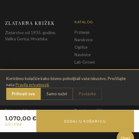
ZLATARNA KRIŽEK
KATALOG
Prstenje
Zlatarstvo od 1935. godine.
Velika Gorica, Hrvatska.
Narukvice
Ogrlice
Naušnice
Lab-Grown
INFORMACIJE
PRAVNE ODREDBE
Koristimo kolačiće kako bismo poboljšali vaše iskustvo. Pročitajte
naša
Pravila privatnosti
.
O nama
Pravila privatnosti
Prihvati sve
Samo nužni
Postavke
Kontakt
Opći uvjeti
Dostava & povrat
Uvjeti povrata
Briga o nakitu
Promjena veličine
1.070,00
€
Jamstvo
Uvjeti poklon bona
DODAJ U KOŠARICU
ili 6 ×
178
€
Chat