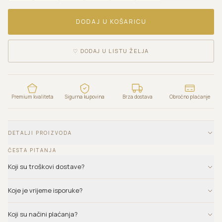
DODAJ U KOŠARICU
♡
DODAJ U LISTU ŽELJA
Premium kvaliteta
Sigurna kupovina
Brza dostava
Obročno plaćanje
DETALJI PROIZVODA
ČESTA PITANJA
Koji su troškovi dostave?
Koje je vrijeme isporuke?
Koji su načini plaćanja?