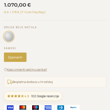
1.070,00
€
ili 6 ×
178
€ (T-Com PayWay)
DRUGE BOJE METALA
KAMENI
Dijamanti
Kako izmjeriti veličinu ogrlice?
Besplatna dostava u Hrvatskoj
4,5
· 102 Google recenzije