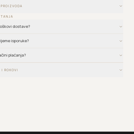
 PROIZVODA
ITANJA
troškovi dostave?
vrijeme isporuke?
ačini plaćanja?
 I ROKOVI