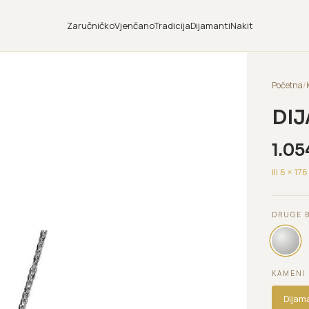
Zaručničko
Vjenčano
Tradicija
Dijamanti
Nakit
Početna
/
DI
1.05
ili 6 ×
176
DRUGE 
KAMENI
Dijam