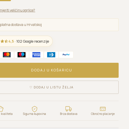
mjeriti veličinu ogrlice?
platna dostava u Hrvatskoj
4,5
· 102 Google recenzije
DODAJ U KOŠARICU
♡
DODAJ U LISTU ŽELJA
kvaliteta
Sigurna kupovina
Brza dostava
Obročno plaćanje