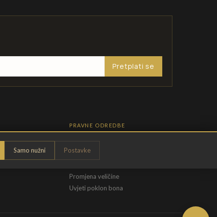
Pretplati se
PRAVNE ODREDBE
Pravila privatnosti
Samo nužni
Postavke
Opći uvjeti
t
Uvjeti povrata
Promjena veličine
Uvjeti poklon bona