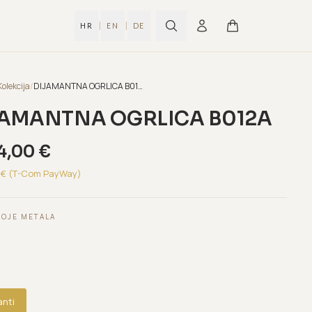
|
|
HR
EN
DE
Kolekcija
/
DIJAMANTNA OGRLICA B012A
JAMANTNA OGRLICA B012A
4,00
€
€ (T-Com PayWay)
BOJE METALA
anti