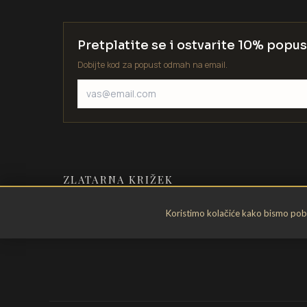
Pretplatite se i ostvarite 10% popus
Dobijte kod za popust odmah na email.
ZLATARNA KRIŽEK
Zlatarstvo od 1935. godine. Velika
Koristimo kolačiće kako bismo pobol
Gorica, Hrvatska.