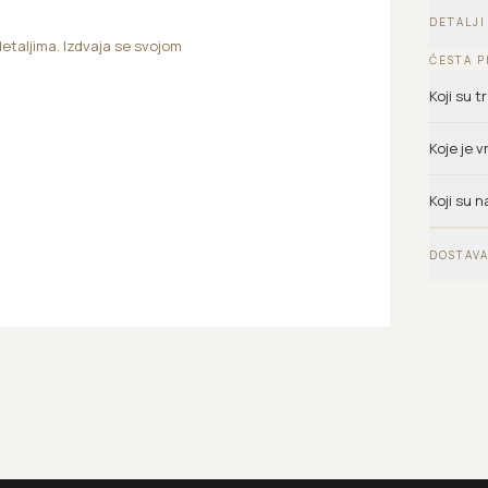
DETALJI
detaljima. Izdvaja se svojom
ČESTA P
Koji su 
Koje je 
Koji su n
DOSTAVA