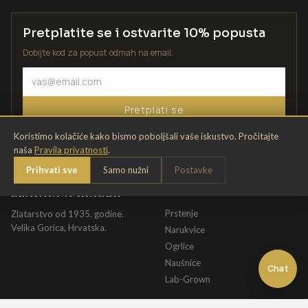
Pretplatite se i ostvarite 10% popusta
Dobijte kod za popust odmah na email.
Pretplati se
Koristimo kolačiće kako bismo poboljšali vaše iskustvo. Pročitajte
naša
Pravila privatnosti
.
Prihvati sve
Samo nužni
Postavke
ZLATARNA KRIŽEK
KATALOG
Prstenje
Zlatarstvo od 1935. godine.
Velika Gorica, Hrvatska.
Narukvice
Ogrlice
Naušnice
Chat
Lab-Grown