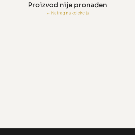
Proizvod nije pronađen
←
Natrag na kolekciju