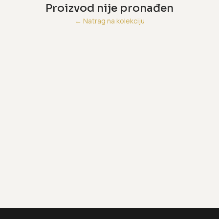
Proizvod nije pronađen
←
Natrag na kolekciju