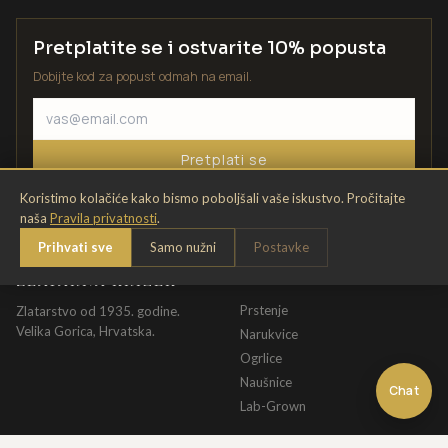
Pretplatite se i ostvarite 10% popusta
Dobijte kod za popust odmah na email.
Pretplati se
Koristimo kolačiće kako bismo poboljšali vaše iskustvo. Pročitajte
naša
Pravila privatnosti
.
Prihvati sve
Samo nužni
Postavke
ZLATARNA KRIŽEK
KATALOG
Prstenje
Zlatarstvo od 1935. godine.
Velika Gorica, Hrvatska.
Narukvice
Ogrlice
Naušnice
Chat
Lab-Grown