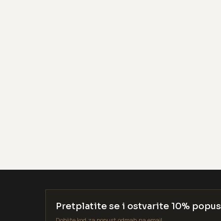
Pretplatite se i ostvarite 10% popus
Dobijte kod za popust odmah na email.