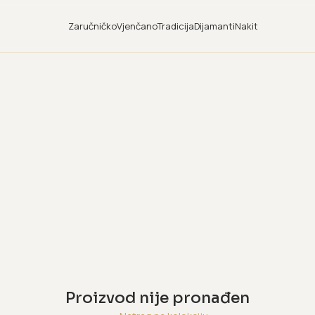
Zaručničko
Vjenčano
Tradicija
Dijamanti
Nakit
Proizvod nije pronađen