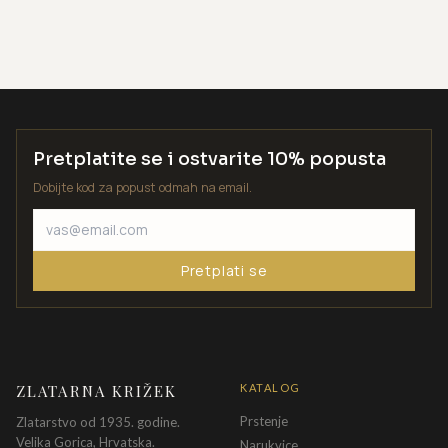
Pretplatite se i ostvarite 10% popusta
Dobijte kod za popust odmah na email.
Pretplati se
ZLATARNA KRIŽEK
KATALOG
Prstenje
Zlatarstvo od 1935. godine.
Velika Gorica, Hrvatska.
Narukvice