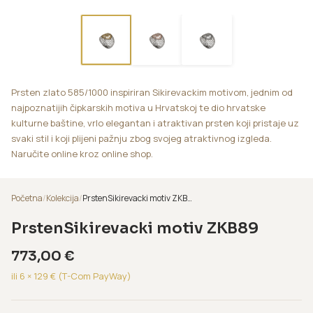
Prsten zlato 585/1000 inspiriran Sikirevackim motivom, jednim od
najpoznatijih čipkarskih motiva u Hrvatskoj te dio hrvatske
kulturne baštine, vrlo elegantan i atraktivan prsten koji pristaje uz
svaki stil i koji plijeni pažnju zbog svojeg atraktivnog izgleda.
Naručite online kroz online shop.
Početna
/
Kolekcija
/
PrstenSikirevacki motiv ZKB89
PrstenSikirevacki motiv ZKB89
773,00
€
ili 6 ×
129
€ (T-Com PayWay)