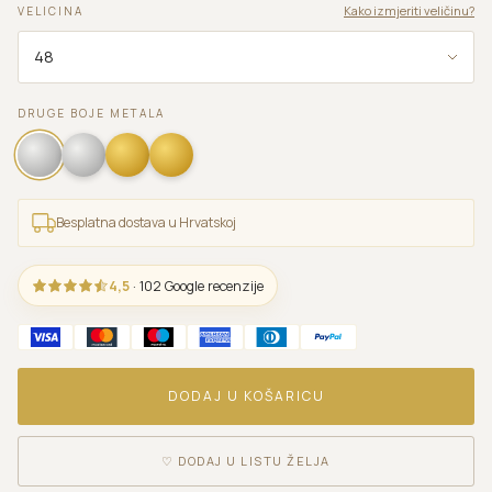
Kako izmjeriti veličinu?
VELICINA
DRUGE BOJE METALA
Besplatna dostava u Hrvatskoj
4,5
· 102 Google recenzije
DODAJ U KOŠARICU
♡
DODAJ U LISTU ŽELJA