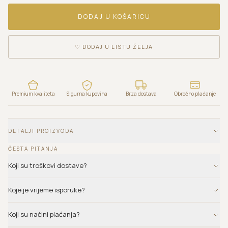
DODAJ U KOŠARICU
♡
DODAJ U LISTU ŽELJA
Premium kvaliteta
Sigurna kupovina
Brza dostava
Obročno plaćanje
DETALJI PROIZVODA
ČESTA PITANJA
Koji su troškovi dostave?
Koje je vrijeme isporuke?
Koji su načini plaćanja?