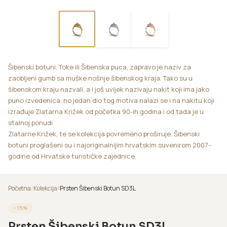
Šibenski botuni, Toke ili Šibenska puca, zapravo je naziv za
zaobljeni gumb sa muške nošnje šibenskog kraja. Tako su u
šibenskom kraju nazvali, a i još uvijek nazivaju nakit koji ima jako
puno izvedenica, no jedan dio tog motiva nalazi se i na nakitu koji
izrađuje Zlatarna Križek od početka 90-ih godina i od tada je u
stalnoj ponudi
Zlatarne Križek, te se kolekcija povremeno proširuje. Šibenski
botuni proglašeni su i najoriginalnijim hrvatskim suvenirom 2007-
godine od Hrvatske turističke zajednice.
Početna
/
Kolekcija
/
Prsten Šibenski Botun SD3L
−
15
%
Prsten Šibenski Botun SD3L