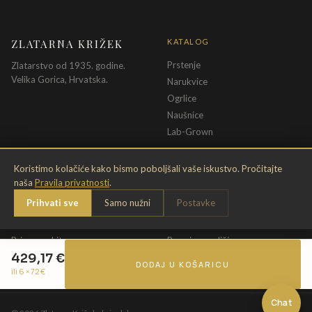
ZLATARNA KRIŽEK
KATALOG
Prstenje
Zlatarstvo od 1935. godine.
Velika Gorica, Hrvatska.
Narukvice
Ogrlice
Naušnice
Lab-Grown
INFORMACIJE
PRAVNE ODREDBE
Koristimo kolačiće kako bismo poboljšali vaše iskustvo. Pročitajte
naša
Pravila privatnosti
.
O nama
Pravila privatnosti
Prihvati sve
Samo nužni
Postavke
Kontakt
Opći uvjeti
Dostava & povrat
Uvjeti povrata
Briga o nakitu
Promjena veličine
429,17
€
Jamstvo
Uvjeti poklon bona
DODAJ U KOŠARICU
ili 6 ×
72
€
Chat