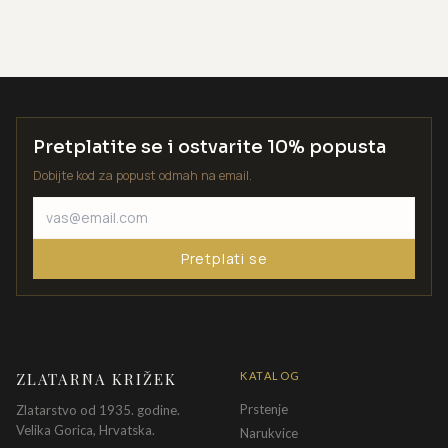
Pretplatite se i ostvarite 10% popusta
Dobijte kod za popust odmah na email.
Pretplati se
ZLATARNA KRIŽEK
KATALOG
Prstenje
Zlatarstvo od 1935. godine.
Velika Gorica, Hrvatska.
Narukvice