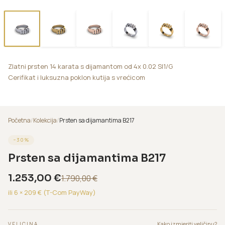
Zlatni prsten 14 karata s dijamantom od 4x 0.02 SI1/G
Cerifikat i luksuzna poklon kutija s vrećicom
Početna
/
Kolekcija
/
Prsten sa dijamantima B217
−
30
%
Prsten sa dijamantima B217
1.253,00
€
1.790,00
€
ili 6 ×
209
€ (T-Com PayWay)
Kako izmjeriti veličinu?
VELICINA