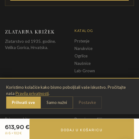
ZLATARNA KRIŽEK
KATALOG
Prstenje
Zlatarstvo od 1935. godine.
Velika Gorica, Hrvatska.
Narukvice
Ogrlice
Naušnice
Lab-Grown
INFORMACIJE
PRAVNE ODREDBE
Koristimo kolačiće kako bismo poboljšali vaše iskustvo. Pročitajte
naša
Pravila privatnosti
.
O nama
Pravila privatnosti
Prihvati sve
Samo nužni
Postavke
Kontakt
Opći uvjeti
Dostava & povrat
Uvjeti povrata
Briga o nakitu
Promjena veličine
613,90
€
Jamstvo
Uvjeti poklon bona
DODAJ U KOŠARICU
ili 6 ×
102
€