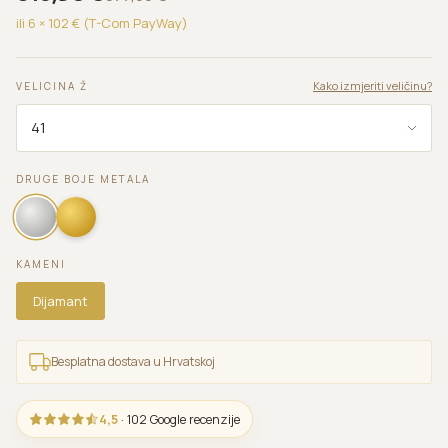
ili 6 ×
102
€ (T-Com PayWay)
Kako izmjeriti veličinu?
VELICINA Ž
DRUGE BOJE METALA
KAMENI
Dijamant
Besplatna dostava u Hrvatskoj
4,5
· 102 Google recenzije