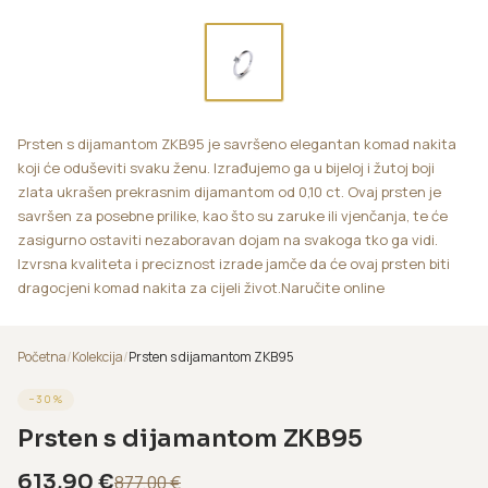
Prsten s dijamantom ZKB95 je savršeno elegantan komad nakita
koji će oduševiti svaku ženu. Izrađujemo ga u bijeloj i žutoj boji
zlata ukrašen prekrasnim dijamantom od 0,10 ct. Ovaj prsten je
savršen za posebne prilike, kao što su zaruke ili vjenčanja, te će
zasigurno ostaviti nezaboravan dojam na svakoga tko ga vidi.
Izvrsna kvaliteta i preciznost izrade jamče da će ovaj prsten biti
dragocjeni komad nakita za cijeli život.Naručite online
Početna
/
Kolekcija
/
Prsten s dijamantom ZKB95
−
30
%
Prsten s dijamantom ZKB95
613,90
€
877,00
€