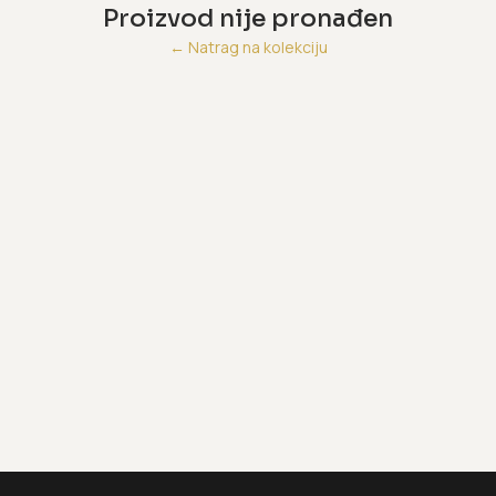
Proizvod nije pronađen
←
Natrag na kolekciju