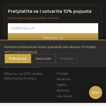
Pretplatite se i ostvarite 10% popusta
Dobijte kod za popust odmah na email.
Pretplati se
Koristimo kolačiće kako bismo poboljšali vaše iskustvo. Pročitajte
naša
Pravila privatnosti
.
Prihvati sve
Samo nužni
Postavke
ZLATARNA KRIŽEK
KATALOG
Prstenje
Zlatarstvo od 1935. godine.
Velika Gorica, Hrvatska.
Narukvice
Ogrlice
Naušnice
Chat
Lab-Grown