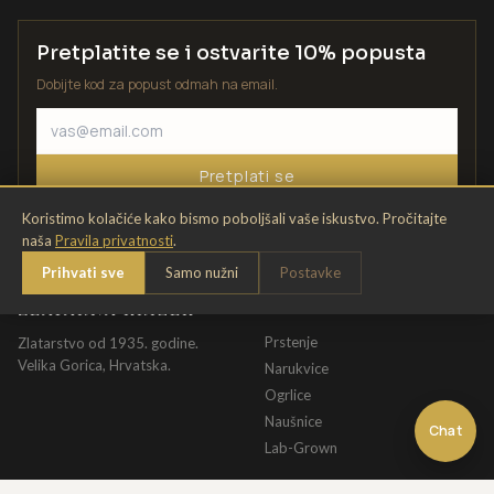
Pretplatite se i ostvarite 10% popusta
Dobijte kod za popust odmah na email.
Pretplati se
Koristimo kolačiće kako bismo poboljšali vaše iskustvo. Pročitajte
naša
Pravila privatnosti
.
Prihvati sve
Samo nužni
Postavke
ZLATARNA KRIŽEK
KATALOG
Prstenje
Zlatarstvo od 1935. godine.
Velika Gorica, Hrvatska.
Narukvice
Ogrlice
Naušnice
Chat
Lab-Grown