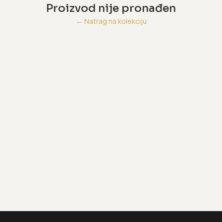
Proizvod nije pronađen
←
Natrag na kolekciju