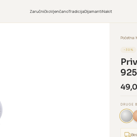
Zaručničko
Vjenčano
Tradicija
Dijamanti
Nakit
Početna
/
−
30
%
Pri
925
49,
DRUGE 
Bes