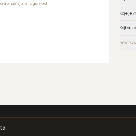
bni znak vjere i sigurnosti.
Koje je 
Koji su n
DOSTAVA
ta