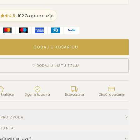
4,5
· 102 Google recenzije
DODAJ U KOŠARICU
♡
DODAJ U LISTU ŽELJA
kvaliteta
Sigurna kupovina
Brza dostava
Obročno plaćanje
 PROIZVODA
ITANJA
troškovi dostave?