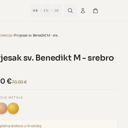
|
|
HR
EN
DE
Kolekcija
/
Privjesak sv. Benedikt M - srebro 925
vjesak sv. Benedikt M - srebro
00
€
70,00
€
BOJE METALA
platna dostava u Hrvatskoj