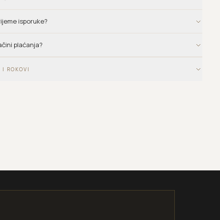
vrijeme isporuke?
ačini plaćanja?
 I ROKOVI