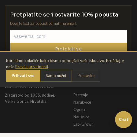
Pretplatite se i ostvarite 10% popusta
Dobijte kod za popust odmah na email.
Pretplati se
Koristimo kolačiće kako bismo poboljšali vaše iskustvo. Pročitajte
naša
Pravila privatnosti
.
Prihvati sve
Samo nužni
Postavke
ZLATARNA KRIŽEK
KATALOG
Prstenje
Zlatarstvo od 1935. godine.
Velika Gorica, Hrvatska.
Narukvice
Ogrlice
Naušnice
Chat
Lab-Grown