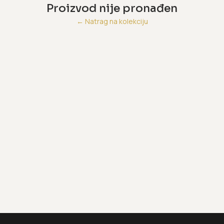
Proizvod nije pronađen
←
Natrag na kolekciju