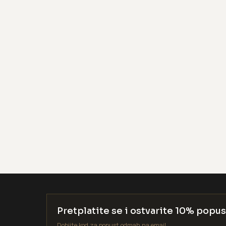
Pretplatite se i ostvarite 10% popus
Dobijte kod za popust odmah na email.