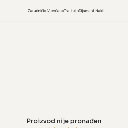
Zaručničko
Vjenčano
Tradicija
Dijamanti
Nakit
Proizvod nije pronađen