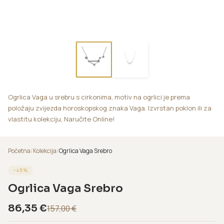
Ogrlica Vaga u srebru s cirkonima, motiv na ogrlici je prema
položaju zvijezda horoskopskog znaka Vaga. Izvrstan poklon ili za
vlastitu kolekciju, Naručite Online!
Početna
/
Kolekcija
/
Ogrlica Vaga Srebro
−
45
%
Ogrlica Vaga Srebro
86,35
€
157,00
€