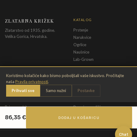
ZLATARNA KRIŽEK
KATALOG
Prstenje
Zlatarstvo od 1935. godine.
Velika Gorica, Hrvatska.
Narukvice
Ogrlice
Naušnice
Lab-Grown
INFORMACIJE
PRAVNE ODREDBE
Koristimo kolačiće kako bismo poboljšali vaše iskustvo. Pročitajte
naša
Pravila privatnosti
.
O nama
Pravila privatnosti
Prihvati sve
Samo nužni
Postavke
Kontakt
Opći uvjeti
Dostava & povrat
Uvjeti povrata
Briga o nakitu
Promjena veličine
Jamstvo
Uvjeti poklon bona
86,35
€
DODAJ U KOŠARICU
Chat