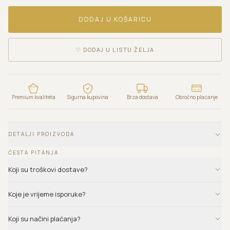
DODAJ U KOŠARICU
♡
DODAJ U LISTU ŽELJA
Premium kvaliteta
Sigurna kupovina
Brza dostava
Obročno plaćanje
DETALJI PROIZVODA
ČESTA PITANJA
Koji su troškovi dostave?
Koje je vrijeme isporuke?
Koji su načini plaćanja?