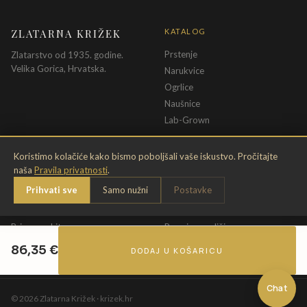
ZLATARNA KRIŽEK
KATALOG
Prstenje
Zlatarstvo od 1935. godine.
Velika Gorica, Hrvatska.
Narukvice
Ogrlice
Naušnice
Lab-Grown
INFORMACIJE
PRAVNE ODREDBE
Koristimo kolačiće kako bismo poboljšali vaše iskustvo. Pročitajte
naša
Pravila privatnosti
.
O nama
Pravila privatnosti
Prihvati sve
Samo nužni
Postavke
Kontakt
Opći uvjeti
Dostava & povrat
Uvjeti povrata
Briga o nakitu
Promjena veličine
Jamstvo
Uvjeti poklon bona
86,35
€
DODAJ U KOŠARICU
Chat
©
2026
Zlatarna Križek · krizek.hr