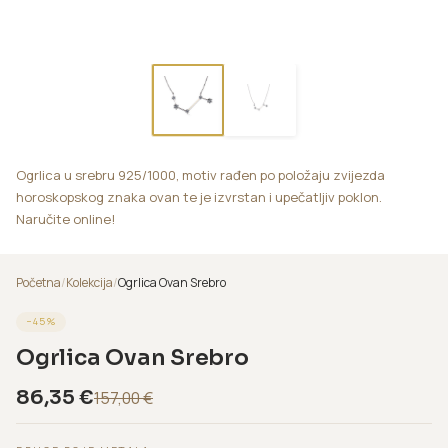
Ogrlica u srebru 925/1000, motiv rađen po položaju zvijezda
horoskopskog znaka ovan te je izvrstan i upečatljiv poklon.
Naručite online!
Početna
/
Kolekcija
/
Ogrlica Ovan Srebro
−
45
%
Ogrlica Ovan Srebro
86,35
€
157,00
€