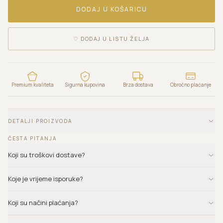
DODAJ U KOŠARICU
♡
DODAJ U LISTU ŽELJA
Premium kvaliteta
Sigurna kupovina
Brza dostava
Obročno plaćanje
DETALJI PROIZVODA
ČESTA PITANJA
Koji su troškovi dostave?
Koje je vrijeme isporuke?
Koji su načini plaćanja?