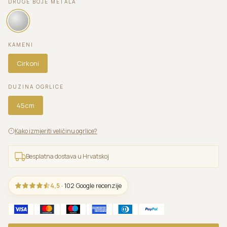
DRUGE BOJE METALA
KAMENI
Cirkoni
DUZINA OGRLICE
45cm
Kako izmjeriti veličinu ogrlice?
Besplatna dostava u Hrvatskoj
4,5
· 102 Google recenzije