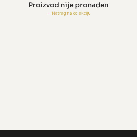
Proizvod nije pronađen
←
Natrag na kolekciju