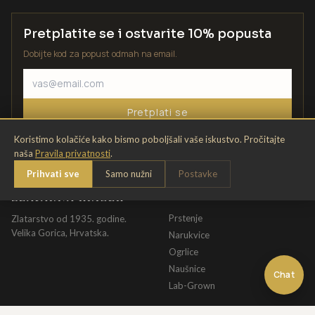
Pretplatite se i ostvarite 10% popusta
Dobijte kod za popust odmah na email.
Pretplati se
Koristimo kolačiće kako bismo poboljšali vaše iskustvo. Pročitajte
naša
Pravila privatnosti
.
Prihvati sve
Samo nužni
Postavke
ZLATARNA KRIŽEK
KATALOG
Prstenje
Zlatarstvo od 1935. godine.
Velika Gorica, Hrvatska.
Narukvice
Ogrlice
Naušnice
Chat
Lab-Grown