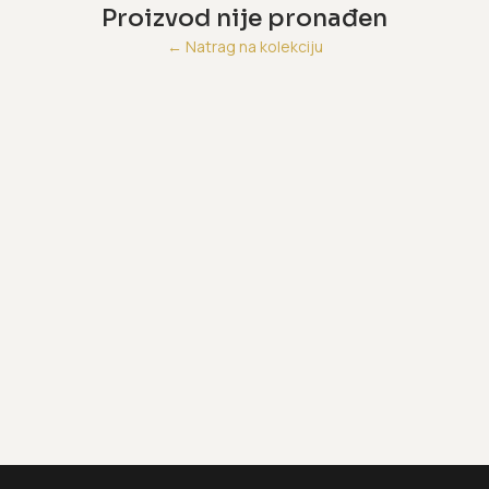
Proizvod nije pronađen
←
Natrag na kolekciju