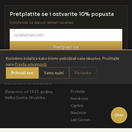
Pretplatite se i ostvarite 10% popusta
Dobijte kod za popust odmah na email.
Pretplati se
Koristimo kolačiće kako bismo poboljšali vaše iskustvo. Pročitajte
naša
Pravila privatnosti
.
Prihvati sve
Samo nužni
Postavke
ZLATARNA KRIŽEK
KATALOG
Prstenje
Zlatarstvo od 1935. godine.
Velika Gorica, Hrvatska.
Narukvice
Ogrlice
Naušnice
Chat
Lab-Grown