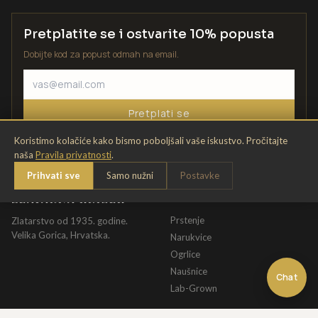
Pretplatite se i ostvarite 10% popusta
Dobijte kod za popust odmah na email.
Pretplati se
Koristimo kolačiće kako bismo poboljšali vaše iskustvo. Pročitajte
naša
Pravila privatnosti
.
Prihvati sve
Samo nužni
Postavke
ZLATARNA KRIŽEK
KATALOG
Prstenje
Zlatarstvo od 1935. godine.
Velika Gorica, Hrvatska.
Narukvice
Ogrlice
Naušnice
Chat
Lab-Grown