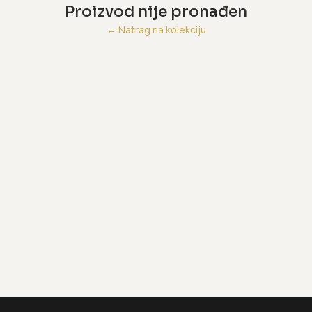
Proizvod nije pronađen
←
Natrag na kolekciju