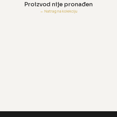
Proizvod nije pronađen
←
Natrag na kolekciju