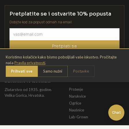
Pretplatite se i ostvarite 10% popusta
Dobijte kod za popust odmah na email.
Pretplati se
Koristimo kolačiće kako bismo poboljšali vaše iskustvo. Pročitajte
naša
Pravila privatnosti
.
Prihvati sve
Samo nužni
Postavke
ZLATARNA KRIŽEK
KATALOG
Prstenje
Zlatarstvo od 1935. godine.
Velika Gorica, Hrvatska.
Narukvice
Ogrlice
Naušnice
Chat
Lab-Grown