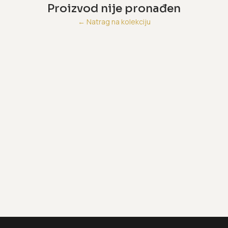
Proizvod nije pronađen
←
Natrag na kolekciju