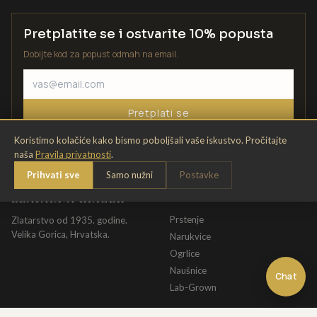
Pretplatite se i ostvarite 10% popusta
Dobijte kod za popust odmah na email.
Pretplati se
Koristimo kolačiće kako bismo poboljšali vaše iskustvo. Pročitajte
naša
Pravila privatnosti
.
Prihvati sve
Samo nužni
Postavke
ZLATARNA KRIŽEK
KATALOG
Prstenje
Zlatarstvo od 1935. godine.
Velika Gorica, Hrvatska.
Narukvice
Ogrlice
Naušnice
Chat
Lab-Grown