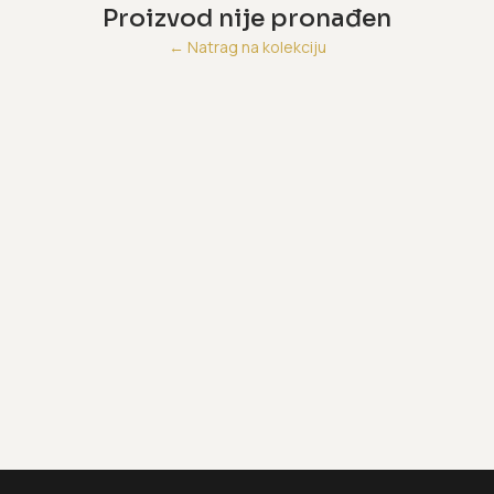
Proizvod nije pronađen
←
Natrag na kolekciju