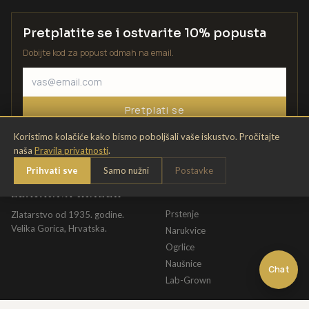
Pretplatite se i ostvarite 10% popusta
Dobijte kod za popust odmah na email.
Pretplati se
Koristimo kolačiće kako bismo poboljšali vaše iskustvo. Pročitajte
naša
Pravila privatnosti
.
Prihvati sve
Samo nužni
Postavke
ZLATARNA KRIŽEK
KATALOG
Prstenje
Zlatarstvo od 1935. godine.
Velika Gorica, Hrvatska.
Narukvice
Ogrlice
Naušnice
Chat
Lab-Grown