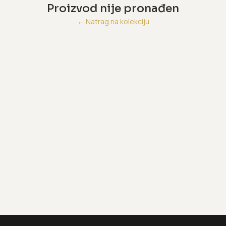
Proizvod nije pronađen
←
Natrag na kolekciju