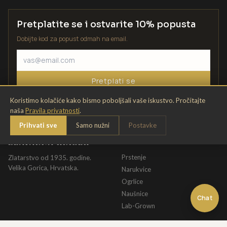
Pretplatite se i ostvarite 10% popusta
Dobijte kod za popust odmah na email.
Pretplati se
Koristimo kolačiće kako bismo poboljšali vaše iskustvo. Pročitajte
naša
Pravila privatnosti
.
Prihvati sve
Samo nužni
Postavke
ZLATARNA KRIŽEK
KATALOG
Prstenje
Zlatarstvo od 1935. godine.
Velika Gorica, Hrvatska.
Narukvice
Ogrlice
Naušnice
Chat
Lab-Grown