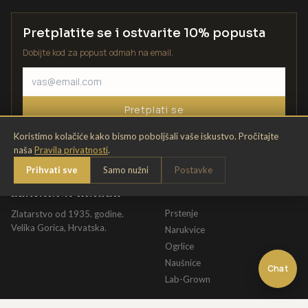
Pretplatite se i ostvarite 10% popusta
Dobijte kod za popust odmah na email.
Pretplati se
Koristimo kolačiće kako bismo poboljšali vaše iskustvo. Pročitajte
naša
Pravila privatnosti
.
Prihvati sve
Samo nužni
Postavke
ZLATARNA KRIŽEK
KATALOG
Prstenje
Zlatarstvo od 1935. godine.
Velika Gorica, Hrvatska.
Narukvice
Ogrlice
Naušnice
Chat
Lab-Grown