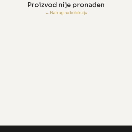
Proizvod nije pronađen
←
Natrag na kolekciju