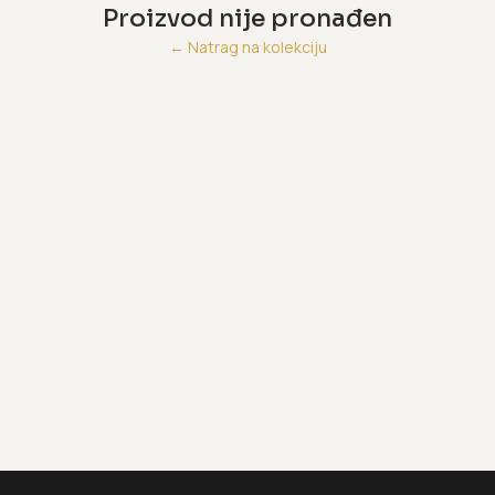
Proizvod nije pronađen
←
Natrag na kolekciju