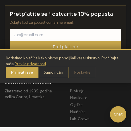
Pretplatite se i ostvarite 10% popusta
Dobijte kod za popust odmah na email.
Pretplati se
Koristimo kolačiće kako bismo poboljšali vaše iskustvo. Pročitajte
naša
Pravila privatnosti
.
Prihvati sve
Samo nužni
Postavke
ZLATARNA KRIŽEK
KATALOG
Prstenje
Zlatarstvo od 1935. godine.
Velika Gorica, Hrvatska.
Narukvice
Ogrlice
Naušnice
Chat
Lab-Grown