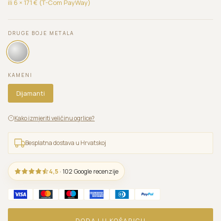
ili 6 ×
171
€ (T-Com PayWay)
DRUGE BOJE METALA
KAMENI
Dijamanti
Kako izmjeriti veličinu ogrlice?
Besplatna dostava u Hrvatskoj
4,5
· 102 Google recenzije
DODAJ U KOŠARICU