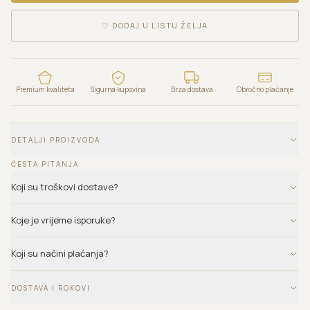
♡
DODAJ U LISTU ŽELJA
Premium kvaliteta
Sigurna kupovina
Brza dostava
Obročno plaćanje
DETALJI PROIZVODA
ČESTA PITANJA
Koji su troškovi dostave?
Koje je vrijeme isporuke?
Koji su načini plaćanja?
DOSTAVA I ROKOVI