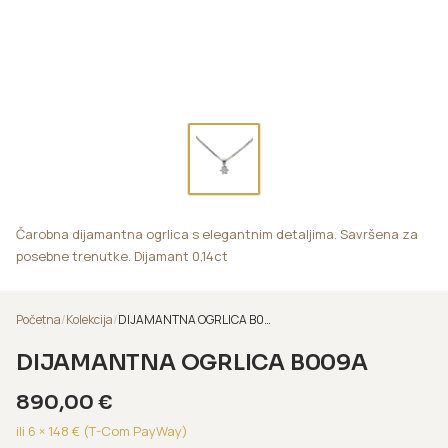
Čarobna dijamantna ogrlica s elegantnim detaljima. Savršena za
posebne trenutke. Dijamant 0,14ct
Početna
/
Kolekcija
/
DIJAMANTNA OGRLICA B009A
DIJAMANTNA OGRLICA B009A
890,00
€
ili 6 ×
148
€ (T-Com PayWay)