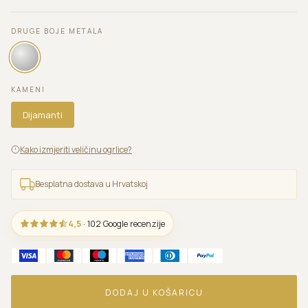
DRUGE BOJE METALA
KAMENI
Dijamanti
Kako izmjeriti veličinu ogrlice?
Besplatna dostava u Hrvatskoj
4,5
· 102 Google recenzije
DODAJ U KOŠARICU